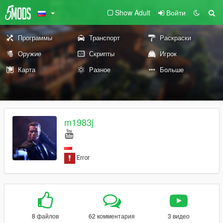
Show Adult
Войти
Программы
Транспорт
Раскраски
Оружие
Скрипты
Игрок
Карта
Разное
Больше
m1983j
8 файлов
62 комментария
3 видео