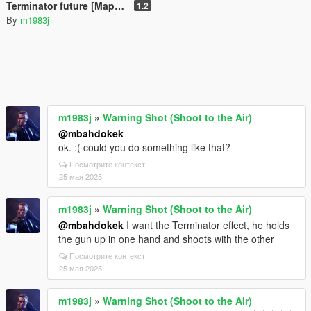
Terminator future [MapEditor]
1.2
By
m1983j
m1983j
»
Warning Shot (Shoot to the Air)
@mbahdokek
ok. :( could you do something like that?
Посмотрите контекст
25 мая 2025
m1983j
»
Warning Shot (Shoot to the Air)
@mbahdokek
I want the Terminator effect, he holds
the gun up in one hand and shoots with the other
Посмотрите контекст
25 мая 2025
m1983j
»
Warning Shot (Shoot to the Air)