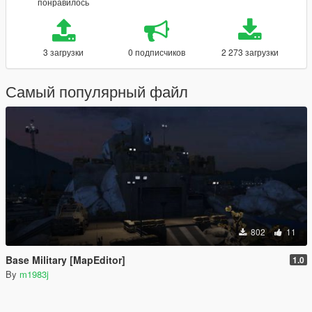
понравилось
3 загрузки
0 подписчиков
2 273 загрузки
Самый популярный файл
802
11
Base Military [MapEditor]
1.0
By
m1983j