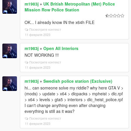
m1983j
»
UK British Metropolitan (Met) Police
Mission Row Police Station
OK... I already know IN the x64h FILE
Посмотрите контекст
11 февраля 2023
m1983j
»
Open All Interiors
NOT WORKING !!!
Посмотрите контекст
11 февраля 2023
m1983j
»
Swedish police station (Exclusive)
hi... can someone solve my riddle? why here GTA V >
(mods) > update > x64 > dlcpacks > mpheist > dlc.rpf
> x64 > levels > gta5 > interiors > dlc_heist_police.rpf
I can't change anything even after changing
everything is still as it was?
Посмотрите контекст
11 февраля 2023