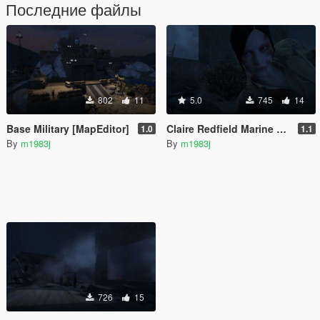
Последние файлы
802
11
5.0
745
14
Base Military [MapEditor]
Claire Redfield Marine damage face war paints
1.0
1.1
By
m1983j
By
m1983j
726
15