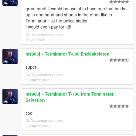
great mod! it would be useful to have one that holds
up in one hand and shoots in the other like in
Terminator 1 at the police station
I would even pay for it!!!
Посмотрите контекст
25 мая 2025
m1983j
»
Terminator T-800 Endoskeleton
super
Посмотрите контекст
12 апреля 2023
m1983j
»
Terminator T-700 from Terminator
Salvation
cool
Посмотрите контекст
12 апреля 2023