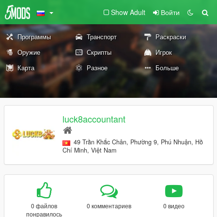
Show Adult
Войти
Программы
Транспорт
Раскраски
Оружие
Скрипты
Игрок
Карта
Разное
Больше
luck8accountant
49 Trần Khắc Chân, Phường 9, Phú Nhuận, Hồ
Chí Minh, Việt Nam
0 файлов
0 комментариев
0 видео
понравилось