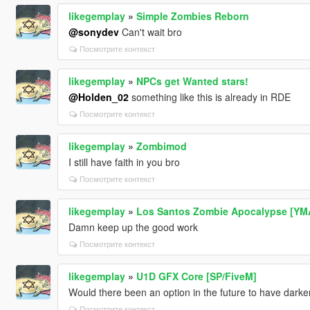
likegemplay
»
Simple Zombies Reborn
@sonydev
Can't wait bro
Посмотрите контекст
likegemplay
»
NPCs get Wanted stars!
@Holden_02
something like this is already in RDE
Посмотрите контекст
likegemplay
»
Zombimod
I still have faith in you bro
Посмотрите контекст
likegemplay
»
Los Santos Zombie Apocalypse [YM
Damn keep up the good work
Посмотрите контекст
likegemplay
»
U1D GFX Core [SP/FiveM]
Would there been an option in the future to have darke
Посмотрите контекст