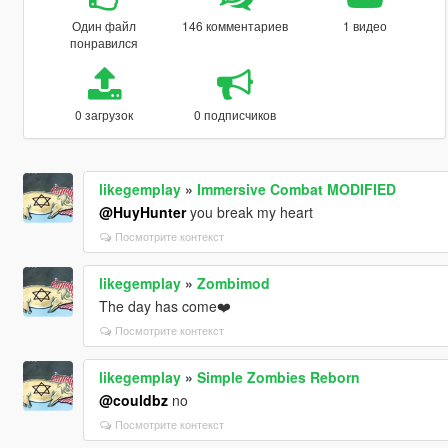
Один файл
146 комментариев
1 видео
понравился
0 загрузок
0 подписчиков
likegemplay
»
Immersive Combat MODIFIED
@HuyHunter
you break my heart
Посмотрите контекст
likegemplay
»
Zombimod
The day has come❤️
Посмотрите контекст
likegemplay
»
Simple Zombies Reborn
@couldbz
no
Посмотрите контекст