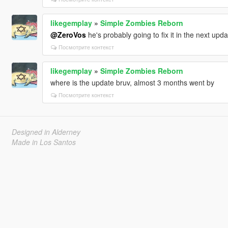
likegemplay
»
Simple Zombies Reborn
@ZeroVos
he's probably going to fix it in the next upda
Посмотрите контекст
likegemplay
»
Simple Zombies Reborn
where is the update bruv, almost 3 months went by
Посмотрите контекст
Designed in Alderney
Made in Los Santos