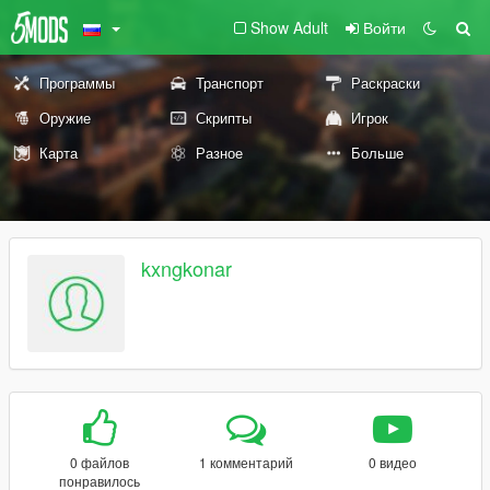
Show Adult
Войти
Программы
Транспорт
Раскраски
Оружие
Скрипты
Игрок
Карта
Разное
Больше
kxngkonar
0 файлов
1 комментарий
0 видео
понравилось