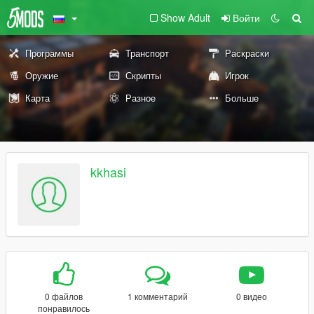
Show Adult
Войти
Программы
Транспорт
Раскраски
Оружие
Скрипты
Игрок
Карта
Разное
Больше
kkhasi
0 файлов
1 комментарий
0 видео
понравилось