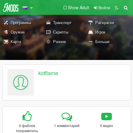
Show Adult
Войти
Программы
Транспорт
Раскраски
Оружие
Скрипты
Игрок
Карта
Разное
Больше
kidflame
0 файлов
1 комментарий
0 видео
понравилось