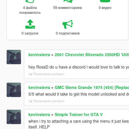
4 файла
59 комментариев
0 видео
понравилось
0 загрузок
0 подписчиков
kevinsierra
»
2001 Chevrolet Silverado 2500HD 'Utili
hey RossD do u have a discord i would love to talk to y
Посмотрите контекст
kevinsierra
»
GMC Sierra Grande 1974 (454) [Replace
5/5 what would it take to get this model unlocked and 
Посмотрите контекст
kevinsierra
»
Simple Trainer for GTA V
when i try to attaching a cars using the menu it just kee
itself. HELP