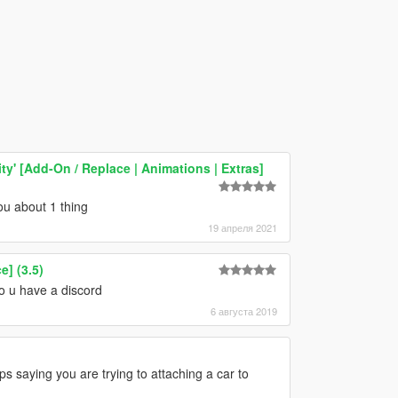
ty' [Add-On / Replace | Animations | Extras]
ou about 1 thing
19 апреля 2021
] (3.5)
do u have a discord
6 августа 2019
ps saying you are trying to attaching a car to