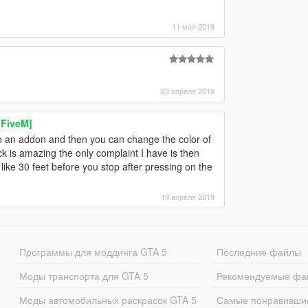
11 мая 2019
23 апреля 2019
 FiveM]
to an addon and then you can change the color of
k is amazing the only complaint I have is then
es like 30 feet before you stop after pressing on the
19 апреля 2019
Программы для моддинга GTA 5
Последние файлы
Моды транспорта для GTA 5
Рекомендуемые фа
Моды автомобильных раскрасок GTA 5
Самые понравивши