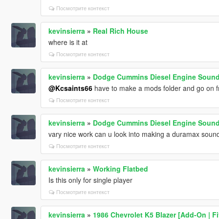
Посмотрите контекст
kevinsierra
»
Real Rich House
where is it at
Посмотрите контекст
kevinsierra
»
Dodge Cummins Diesel Engine Sound
@Kcsaints66
have to make a mods folder and go on fr
Посмотрите контекст
kevinsierra
»
Dodge Cummins Diesel Engine Sound
vary nice work can u look into making a duramax soun
Посмотрите контекст
kevinsierra
»
Working Flatbed
Is this only for single player
Посмотрите контекст
kevinsierra
»
1986 Chevrolet K5 Blazer [Add-On | F