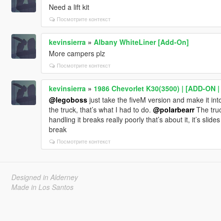
Need a lift kit
Посмотрите контекст
kevinsierra
»
Albany WhiteLiner [Add-On]
More campers plz
Посмотрите контекст
kevinsierra
»
1986 Chevorlet K30(3500) | [ADD-ON |
@legoboss
just take the fiveM version and make it in
the truck, that’s what I had to do.
@polarbearr
The truc
handling it breaks really poorly that’s about it, it’s slid
break
Посмотрите контекст
Designed in Alderney
Made in Los Santos