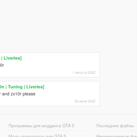
 Liveries]
0r
1 августа 2022
n | Tuning | Liveries]
 and zx10r please
26 июля 2022
Программы для моддинга GTA 5
Последние файлы
Моды транспорта для GTA 5
Рекомендуемые фа