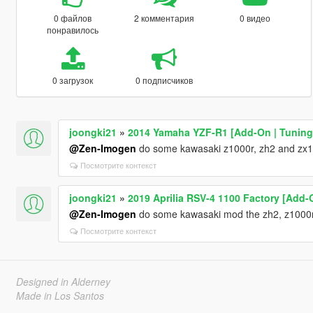
0 файлов
2 комментария
0 видео
понравилось
0 загрузок
0 подписчиков
joongki21
»
2014 Yamaha YZF-R1 [Add-On | Tuning |
@Zen-Imogen
do some kawasaki z1000r, zh2 and zx1
Посмотрите контекст
joongki21
»
2019 Aprilia RSV-4 1100 Factory [Add-O
@Zen-Imogen
do some kawasaki mod the zh2, z1000r
Посмотрите контекст
Designed in Alderney
Made in Los Santos