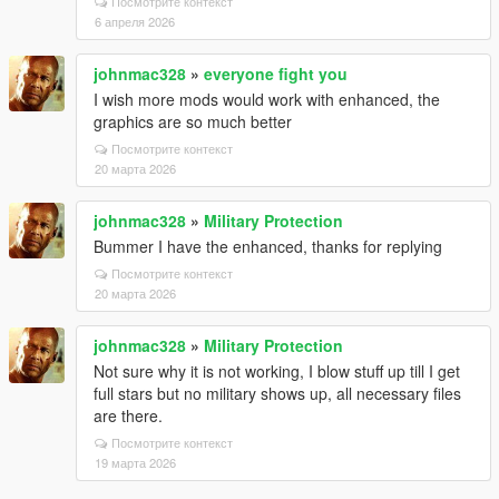
Посмотрите контекст
6 апреля 2026
johnmac328
»
everyone fight you
I wish more mods would work with enhanced, the
graphics are so much better
Посмотрите контекст
20 марта 2026
johnmac328
»
Military Protection
Bummer I have the enhanced, thanks for replying
Посмотрите контекст
20 марта 2026
johnmac328
»
Military Protection
Not sure why it is not working, I blow stuff up till I get
full stars but no military shows up, all necessary files
are there.
Посмотрите контекст
19 марта 2026