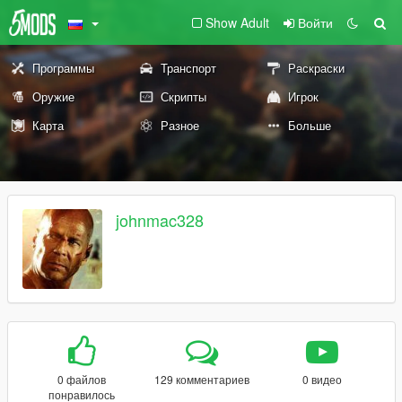
Show Adult
Войти
Программы
Транспорт
Раскраски
Оружие
Скрипты
Игрок
Карта
Разное
Больше
johnmac328
0 файлов
129 комментариев
0 видео
понравилось