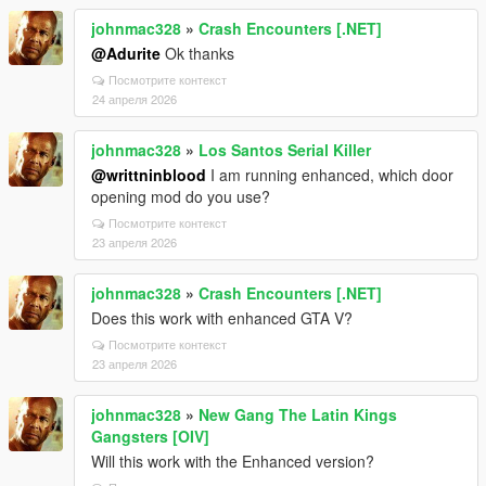
johnmac328
»
Crash Encounters [.NET]
@Adurite
Ok thanks
Посмотрите контекст
24 апреля 2026
johnmac328
»
Los Santos Serial Killer
@writtninblood
I am running enhanced, which door
opening mod do you use?
Посмотрите контекст
23 апреля 2026
johnmac328
»
Crash Encounters [.NET]
Does this work with enhanced GTA V?
Посмотрите контекст
23 апреля 2026
johnmac328
»
New Gang The Latin Kings
Gangsters [OIV]
Will this work with the Enhanced version?