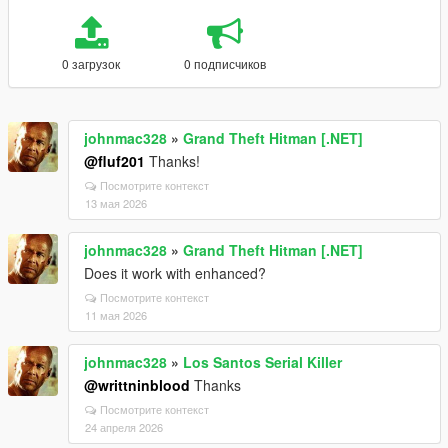
0 загрузок
0 подписчиков
johnmac328
»
Grand Theft Hitman [.NET]
@fluf201
Thanks!
Посмотрите контекст
13 мая 2026
johnmac328
»
Grand Theft Hitman [.NET]
Does it work with enhanced?
Посмотрите контекст
11 мая 2026
johnmac328
»
Los Santos Serial Killer
@writtninblood
Thanks
Посмотрите контекст
24 апреля 2026