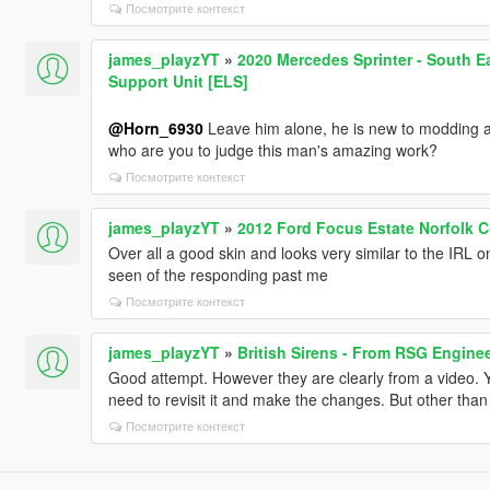
Посмотрите контекст
james_playzYT
»
2020 Mercedes Sprinter - South E
Support Unit [ELS]
@Horn_6930
Leave him alone, he is new to modding a
who are you to judge this man's amazing work?
Посмотрите контекст
james_playzYT
»
2012 Ford Focus Estate Norfolk C
Over all a good skin and looks very similar to the IRL 
seen of the responding past me
Посмотрите контекст
james_playzYT
»
British Sirens - From RSG Engine
Good attempt. However they are clearly from a video. Y
need to revisit it and make the changes. But other than
Посмотрите контекст