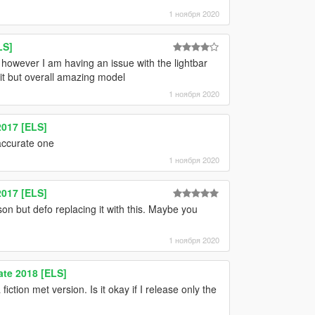
1 ноября 2020
LS]
however I am having an issue with the lightbar
 it but overall amazing model
1 ноября 2020
2017 [ELS]
 accurate one
1 ноября 2020
2017 [ELS]
n but defo replacing it with this. Maybe you
1 ноября 2020
ate 2018 [ELS]
ction met version. Is it okay if I release only the