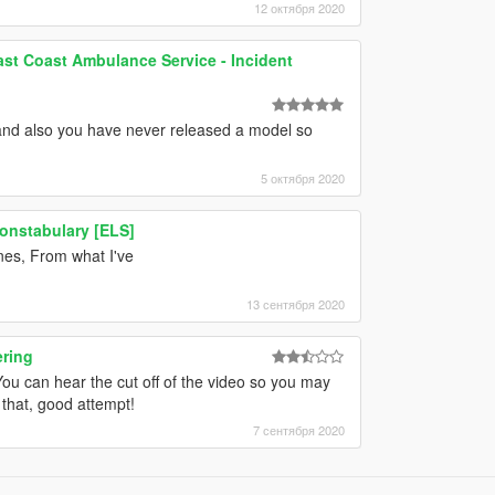
12 октября 2020
ast Coast Ambulance Service - Incident
nd also you have never released a model so
5 октября 2020
onstabulary [ELS]
ones, From what I've
13 сентября 2020
ering
ou can hear the cut off of the video so you may
 that, good attempt!
7 сентября 2020