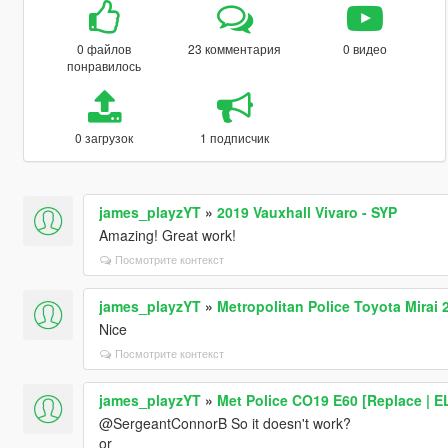
0 файлов
23 комментария
0 видео
понравилось
0 загрузок
1 подписчик
james_playzYT
»
2019 Vauxhall Vivaro - SYP
Amazing! Great work!
Посмотрите контекст
james_playzYT
»
Metropolitan Police Toyota Mirai 
Nice
Посмотрите контекст
james_playzYT
»
Met Police CO19 E60 [Replace | E
@SergeantConnorB So it doesn't work?
or