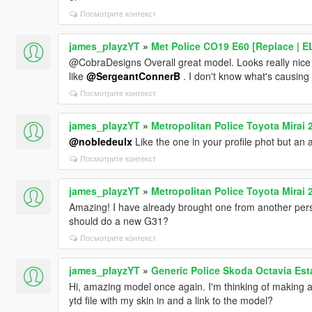
Посмотрите контекст
james_playzYT
»
Met Police CO19 E60 [Replace | E
@CobraDesigns Overall great model. Looks really nice 
like
@SergeantConnerB
. I don't know what's causing
Посмотрите контекст
james_playzYT
»
Metropolitan Police Toyota Mirai 
@nobledeulx
Like the one in your profile phot but an
Посмотрите контекст
james_playzYT
»
Metropolitan Police Toyota Mirai 
Amazing! I have already brought one from another perso
should do a new G31?
Посмотрите контекст
james_playzYT
»
Generic Police Skoda Octavia Est
Hi, amazing model once again. I'm thinking of making a fi
ytd file with my skin in and a link to the model?