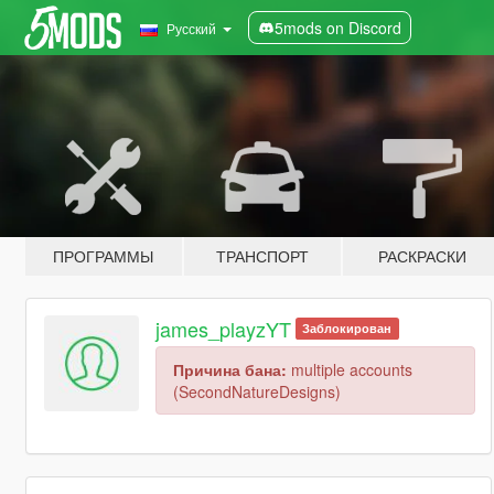
5mods on Discord
Русский
ПРОГРАММЫ
ТРАНСПОРТ
РАСКРАСКИ
james_playzYT
Заблокирован
Причина бана:
multiple accounts
(SecondNatureDesigns)