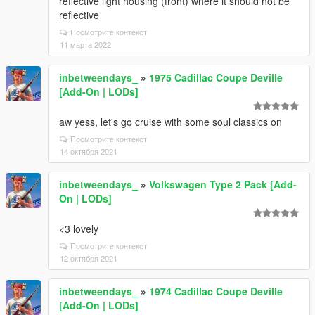
reflective light housing (front) where it should not be
reflective
Посмотрите контекст
11 марта 2022
inbetweendays_
»
1975 Cadillac Coupe Deville
[Add-On | LODs]
aw yess, let's go cruise with some soul classics on
Посмотрите контекст
14 октября 2021
inbetweendays_
»
Volkswagen Type 2 Pack [Add-
On | LODs]
<3 lovely
Посмотрите контекст
12 октября 2021
inbetweendays_
»
1974 Cadillac Coupe Deville
[Add-On | LODs]