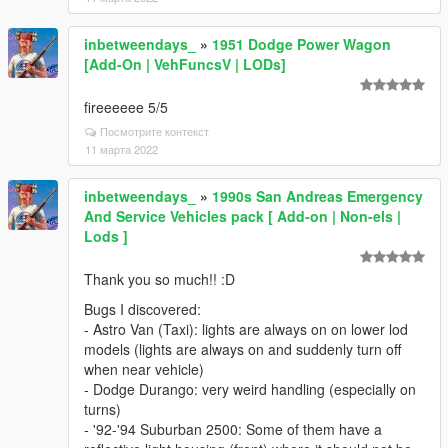
inbetweendays_
»
1951 Dodge Power Wagon
[Add-On | VehFuncsV | LODs]
fireeeeee 5/5
Посмотрите контекст
11 марта 2022
inbetweendays_
»
1990s San Andreas Emergency
And Service Vehicles pack [ Add-on | Non-els |
Lods ]
Thank you so much!! :D
Bugs I discovered:
- Astro Van (Taxi): lights are always on on lower lod
models (lights are always on and suddenly turn off
when near vehicle)
- Dodge Durango: very weird handling (especially on
turns)
- '92-'94 Suburban 2500: Some of them have a