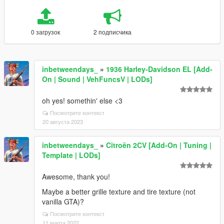
0 загрузок
2 подписчика
inbetweendays_
»
1936 Harley-Davidson EL [Add-
On | Sound | VehFuncsV | LODs]
oh yes! somethin' else <3
Посмотрите контекст
20 августа 2023
inbetweendays_
»
Citroën 2CV [Add-On | Tuning |
Template | LODs]
Awesome, thank you!
Maybe a better grille texture and tire texture (not
vanilla GTA)?
Посмотрите контекст
11 марта 2022