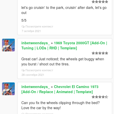
let's go cruisin' to the park, cruisin' after dark, let's go
out
5/5
Посмотрите контекст
7 октября 2021
inbetweendays_
»
1969 Toyota 2000GT [Add-On |
Tuning | LODs | RHD | Template]
Great car! Just noticed; the wheels get buggy when
you burst / shoot out the tires.
Посмотрите контекст
28 сентября 2021
inbetweendays_
»
Chevrolet El Camino 1973
[Add-On / Replace | Animated | Template]
Can you fix the wheels clipping through the bed?
Love the car by the way!
Посмотрите контекст