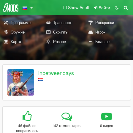
Show Adult
Войти
Программы
Транспорт
Раскраски
Оружие
Скрипты
Игрок
Карта
Разное
Больше
inbetweendays_
46 файлов
142 комментария
0 видео
понравилось