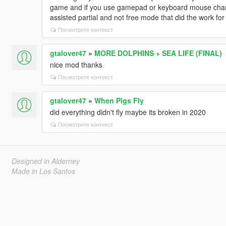
game and if you use gamepad or keyboard mouse chan
assisted partial and not free mode that did the work for
Посмотрите контекст
gtalover47
»
MORE DOLPHINS + SEA LIFE (FINAL)
nice mod thanks
Посмотрите контекст
gtalover47
»
When Pigs Fly
did everything didn't fly maybe its broken in 2020
Посмотрите контекст
Designed in Alderney
Made in Los Santos