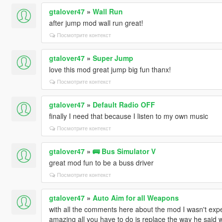
gtalover47
»
Wall Run
after jump mod wall run great!
Посмотрите контекст
gtalover47
»
Super Jump
love this mod great jump big fun thanx!
Посмотрите контекст
gtalover47
»
Default Radio OFF
finally I need that because I listen to my own music
Посмотрите контекст
gtalover47
»
🚌 Bus Simulator V
great mod fun to be a buss driver
Посмотрите контекст
gtalover47
»
Auto Aim for all Weapons
with all the comments here about the mod I wasn't expe
amazing all you have to do is replace the way he said wit