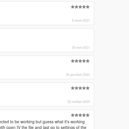
5 июня 2021
30 мая 2021
30 декабря 2020
22 ноября 2020
cted to be working but guess what it's working
h open IV the file and last go to settings of the