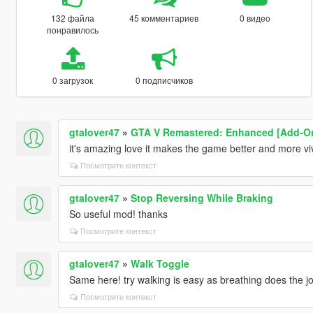
132 файла
45 комментариев
0 видео
понравилось
0 загрузок
0 подписчиков
gtalover47
»
GTA V Remastered: Enhanced [Add-On |
it's amazing love it makes the game better and more vi
Посмотрите контекст
gtalover47
»
Stop Reversing While Braking
So useful mod! thanks
Посмотрите контекст
gtalover47
»
Walk Toggle
Same here! try walking is easy as breathing does the jo
Посмотрите контекст