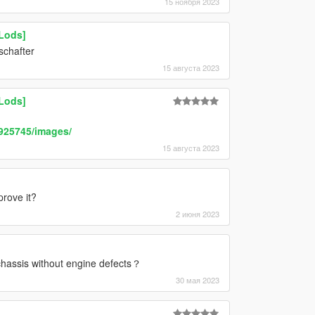
15 ноября 2023
 Lods]
schafter
15 августа 2023
 Lods]
925745/images/
15 августа 2023
prove it?
2 июня 2023
hassis without engine defects？
30 мая 2023