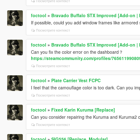
Посмотрите контекст
foctool
»
Bravado Buffalo STX Improved [Add-on |
If possible, could you add window frames like armored 
Посмотрите контекст
foctool
»
Bravado Buffalo STX Improved [Add-on |
Can you fix the color error on the dashboard？
https://steamcommunity.com/profiles/76561199080
Посмотрите контекст
foctool
»
Plate Carrier Vest FCPC
I feel that the camouflage color is too dark. Can you im
Посмотрите контекст
foctool
»
Fixed Karin Kuruma [Replace]
Can you consider repairing the Kuruma and Kuruma2 c
Посмотрите контекст
foctool
»
SIG556 [Replace, Modular]