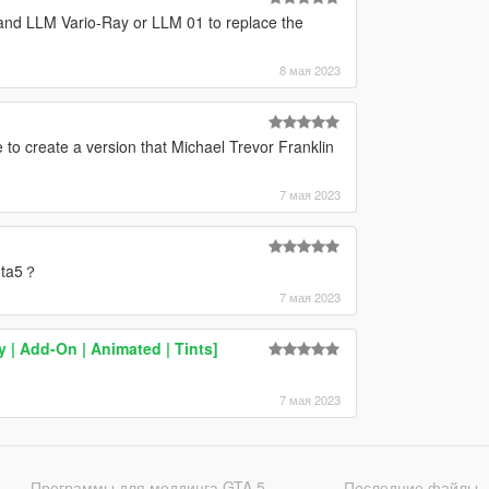
nd LLM Vario-Ray or LLM 01 to replace the
8 мая 2023
 to create a version that Michael Trevor Franklin
7 мая 2023
 gta5？
7 мая 2023
y | Add-On | Animated | Tints]
7 мая 2023
Программы для моддинга GTA 5
Последние файлы