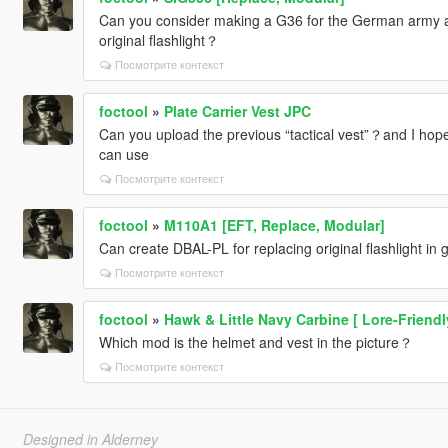
Can you consider making a G36 for the German army a
original flashlight？
Посмотрите контекст
foctool
»
Plate Carrier Vest JPC
Can you upload the previous “tactical vest”？and I hope
can use
Посмотрите контекст
foctool
»
M110A1 [EFT, Replace, Modular]
Can create DBAL-PL for replacing original flashlight in
Посмотрите контекст
foctool
»
Hawk & Little Navy Carbine [ Lore-Friendl
Which mod is the helmet and vest in the picture？
Посмотрите контекст
Designed in Alderney