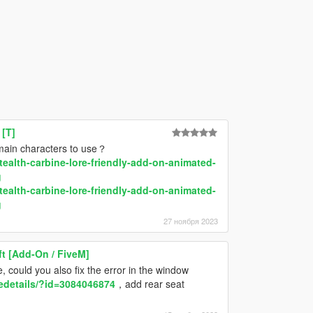
 [T]
 main characters to use？
ealth-carbine-lore-friendly-add-on-animated-
g
ealth-carbine-lore-friendly-add-on-animated-
g
27 ноября 2023
t [Add-On / FiveM]
, could you also fix the error in the window
ledetails/?id=3084046874
，add rear seat