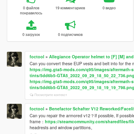
0 файлов
19 комментариев
0 видео
понравилось
0 загрузок
0 подписчиков
foctool
»
Allegiance Operator helmet to [F] [M] and
Can you convert these EUP vests and belt into for the
https://img.gta5-mods.com/q95/images/aftermath-st
tints/5dd6b5-GTA5_2022_09_29_18_50_22_736.pn
https://img.gta5-mods.com/q95/images/aftermath-st
tints/5dd6b5-GTA5_2022_09_29_18_19_19_798.pn
Посмотрите контекст
foctool
»
Benefactor Schafter V12 Reworked/Facelif
Can you repair the armored v12？If possible, If possible
frame：
https://steamcommunity.com/sharedfiles/fi
headrests and window partitions。