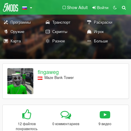
Show Adult
Войти
Программы
Транспорт
Раскраски
Оружие
Скрипты
Игрок
Карта
Разное
Больше
fingaweg
Maze Bank Tower
12 файлов
0 комментариев
9 видео
понравилось