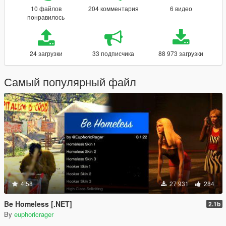
10 файлов
204 комментария
6 видео
понравилось
24 загрузки
33 подписчика
88 973 загрузки
Самый популярный файл
4.58
27 931
284
Be Homeless [.NET]
2.1b
By
euphoricrager