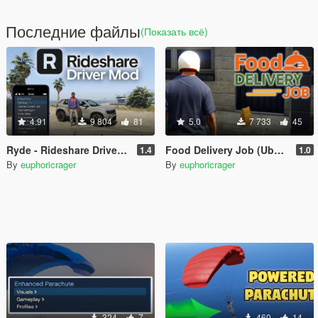
Последние файлы
(Показать всё)
4.91
9 804
81
5.0
7 733
45
Ryde - Rideshare Driver Mod
Food Delivery Job (Uber Eats, DoorDash driver)
1.4
1.0
By
euphoricrager
By
euphoricrager
324
7
460
14