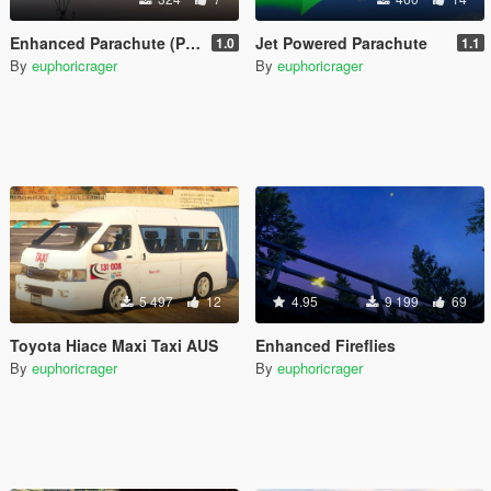
Enhanced Parachute (Parachute Trainer)
Jet Powered Parachute
1.0
1.1
By
euphoricrager
By
euphoricrager
5 497
12
4.95
9 199
69
Toyota Hiace Maxi Taxi AUS
Enhanced Fireflies
By
euphoricrager
By
euphoricrager