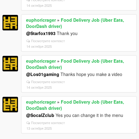
14 октября 2025
euphoricrager
»
Food Delivery Job (Uber Eats,
DoorDash driver)
@Starfox1993
Thank you
Посмотрите контекст
14 октября 2025
euphoricrager
»
Food Delivery Job (Uber Eats,
DoorDash driver)
@Los01gaming
Thanks hope you make a video
Посмотрите контекст
14 октября 2025
euphoricrager
»
Food Delivery Job (Uber Eats,
DoorDash driver)
@SocalZclub
Yes you can change it in the menu
Посмотрите контекст
13 октября 2025