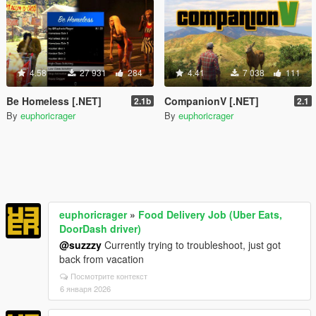
4.58
27 931
284
4.41
7 038
111
Be Homeless [.NET]
CompanionV [.NET]
2.1b
2.1
By
euphoricrager
By
euphoricrager
euphoricrager
»
Food Delivery Job (Uber Eats,
DoorDash driver)
@suzzzy
Currently trying to troubleshoot, just got
back from vacation
Посмотрите контекст
6 января 2026