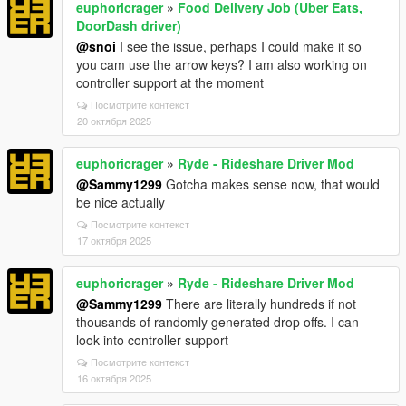
euphoricrager
»
Food Delivery Job (Uber Eats,
DoorDash driver)
@snoi
I see the issue, perhaps I could make it so
you cam use the arrow keys? I am also working on
controller support at the moment
Посмотрите контекст
20 октября 2025
euphoricrager
»
Ryde - Rideshare Driver Mod
@Sammy1299
Gotcha makes sense now, that would
be nice actually
Посмотрите контекст
17 октября 2025
euphoricrager
»
Ryde - Rideshare Driver Mod
@Sammy1299
There are literally hundreds if not
thousands of randomly generated drop offs. I can
look into controller support
Посмотрите контекст
16 октября 2025