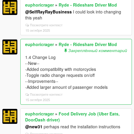
euphoricrager
»
Ryde - Rideshare Driver Mod
@SelfRayRayBusiness
I could look into changing
this yeah
Посмотрите контекст
15 октября 2025
euphoricrager
»
Ryde - Rideshare Driver Mod
Закреплённый комментарий
1.4 Change Log
--New--
-Added compatibility with motorcycles
-Toggle radio change requests on/off
--Improvements--
-Added larger amount of passenger models
Посмотрите контекст
15 октября 2025
euphoricrager
»
Food Delivery Job (Uber Eats,
DoorDash driver)
@new31
perhaps read the installation instructions
Посмотрите контекст