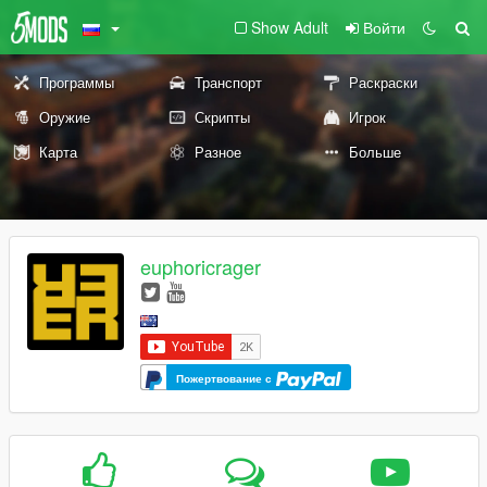
Show Adult
Войти
Программы
Транспорт
Раскраски
Оружие
Скрипты
Игрок
Карта
Разное
Больше
euphoricrager
Пожертвование с