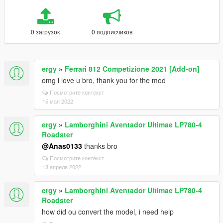
0 загрузок
0 подписчиков
ergy
»
Ferrari 812 Competizione 2021 [Add-on]
omg i love u bro, thank you for the mod
Посмотрите контекст
15 мая 2022
ergy
»
Lamborghini Aventador Ultimae LP780-4
Roadster
@Anas0133
thanks bro
Посмотрите контекст
13 апреля 2022
ergy
»
Lamborghini Aventador Ultimae LP780-4
Roadster
how did ou convert the model, i need help