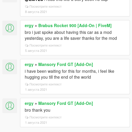
Посмотрите контекст
8 августа 2021
ergy
»
Brabus Rocket 900 [Add-On | FiveM]
bro i just spoke about having this car as a mod
yesterday, you are a life saver thanks for the mod
Посмотрите контекст
5 августа 2021
ergy
»
Mansory Ford GT [Add-On]
i have been waiting for this for months, i feel like
hugging you till the end of the world
Посмотрите контекст
1 августа 2021
ergy
»
Mansory Ford GT [Add-On]
bro thank you
Посмотрите контекст
1 августа 2021