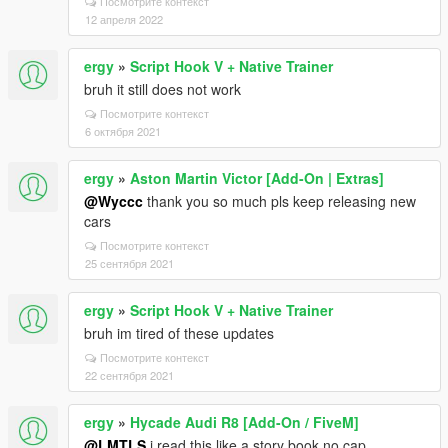
Посмотрите контекст
12 апреля 2022
ergy
»
Script Hook V + Native Trainer
bruh it still does not work
Посмотрите контекст
6 октября 2021
ergy
»
Aston Martin Victor [Add-On | Extras]
@Wyccc
thank you so much pls keep releasing new
cars
Посмотрите контекст
25 сентября 2021
ergy
»
Script Hook V + Native Trainer
bruh im tired of these updates
Посмотрите контекст
22 сентября 2021
ergy
»
Hycade Audi R8 [Add-On / FiveM]
@LMTLS
i read this like a story book no cap