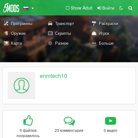
Show Adult
Войти
Программы
Транспорт
Раскраски
Оружие
Скрипты
Игрок
Карта
Разное
Больше
enmtech10
0 файлов
23 комментария
0 видео
понравилось