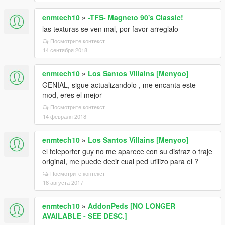
enmtech10
»
-TFS- Magneto 90's Classic!
las texturas se ven mal, por favor arreglalo
Посмотрите контекст
14 сентября 2018
enmtech10
»
Los Santos Villains [Menyoo]
GENIAL, sigue actualizandolo , me encanta este
mod, eres el mejor
Посмотрите контекст
14 февраля 2018
enmtech10
»
Los Santos Villains [Menyoo]
el teleporter guy no me aparece con su disfraz o traje
original, me puede decir cual ped utilizo para el ?
Посмотрите контекст
18 августа 2017
enmtech10
»
AddonPeds [NO LONGER
AVAILABLE - SEE DESC.]