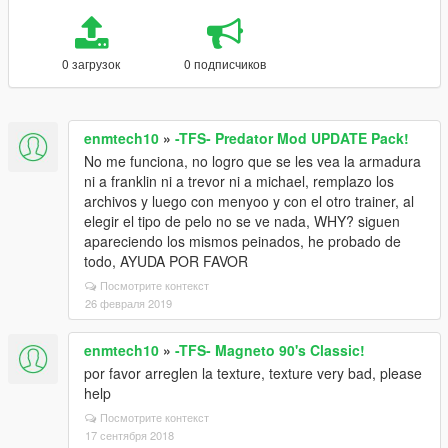
0 загрузок
0 подписчиков
enmtech10
»
-TFS- Predator Mod UPDATE Pack!
No me funciona, no logro que se les vea la armadura
ni a franklin ni a trevor ni a michael, remplazo los
archivos y luego con menyoo y con el otro trainer, al
elegir el tipo de pelo no se ve nada, WHY? siguen
apareciendo los mismos peinados, he probado de
todo, AYUDA POR FAVOR
Посмотрите контекст
26 февраля 2019
enmtech10
»
-TFS- Magneto 90's Classic!
por favor arreglen la texture, texture very bad, please
help
Посмотрите контекст
17 сентября 2018