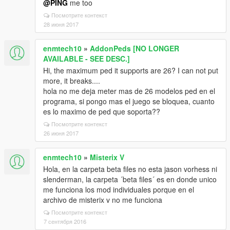
@PING
me too
Посмотрите контекст
28 июня 2017
enmtech10
»
AddonPeds [NO LONGER
AVAILABLE - SEE DESC.]
Hi, the maximum ped it supports are 26? I can not put
more, it breaks....
hola no me deja meter mas de 26 modelos ped en el
programa, si pongo mas el juego se bloquea, cuanto
es lo maximo de ped que soporta??
Посмотрите контекст
26 июня 2017
enmtech10
»
Misterix V
Hola, en la carpeta beta files no esta jason vorhess ni
slenderman, la carpeta ´beta files´ es en donde unico
me funciona los mod individuales porque en el
archivo de misterix v no me funciona
Посмотрите контекст
7 сентября 2016