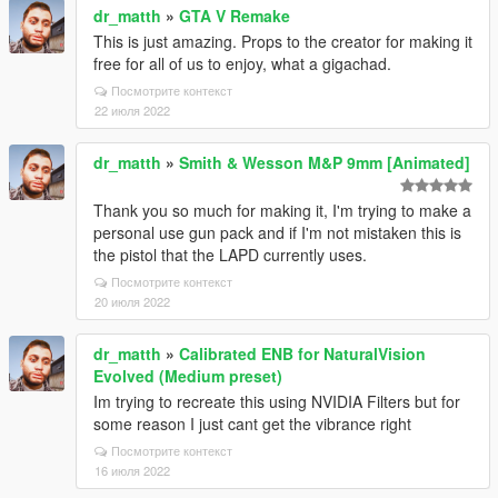
dr_matth
»
GTA V Remake
This is just amazing. Props to the creator for making it
free for all of us to enjoy, what a gigachad.
Посмотрите контекст
22 июля 2022
dr_matth
»
Smith & Wesson M&P 9mm [Animated]
Thank you so much for making it, I'm trying to make a
personal use gun pack and if I'm not mistaken this is
the pistol that the LAPD currently uses.
Посмотрите контекст
20 июля 2022
dr_matth
»
Calibrated ENB for NaturalVision
Evolved (Medium preset)
Im trying to recreate this using NVIDIA Filters but for
some reason I just cant get the vibrance right
Посмотрите контекст
16 июля 2022