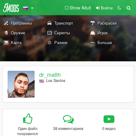
Show Adult
Войти
Программы
Транспорт
Раскраски
Оружие
Скрипты
Игрок
Карта
Разное
Больше
dr_matth
Los Santos
Один файл
38 комментариев
0 видео
понравился