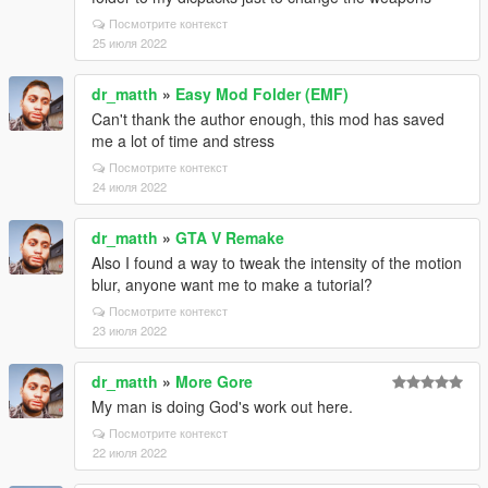
Посмотрите контекст
25 июля 2022
dr_matth
»
Easy Mod Folder (EMF)
Can't thank the author enough, this mod has saved
me a lot of time and stress
Посмотрите контекст
24 июля 2022
dr_matth
»
GTA V Remake
Also I found a way to tweak the intensity of the motion
blur, anyone want me to make a tutorial?
Посмотрите контекст
23 июля 2022
dr_matth
»
More Gore
My man is doing God's work out here.
Посмотрите контекст
22 июля 2022