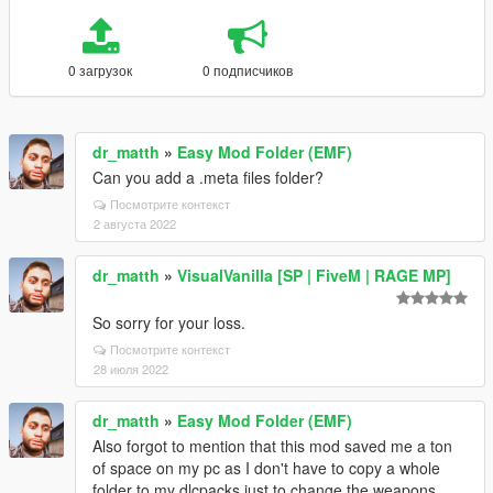
0 загрузок
0 подписчиков
dr_matth
»
Easy Mod Folder (EMF)
Can you add a .meta files folder?
Посмотрите контекст
2 августа 2022
dr_matth
»
VisualVanilla [SP | FiveM | RAGE MP]
So sorry for your loss.
Посмотрите контекст
28 июля 2022
dr_matth
»
Easy Mod Folder (EMF)
Also forgot to mention that this mod saved me a ton
of space on my pc as I don't have to copy a whole
folder to my dlcpacks just to change the weapons