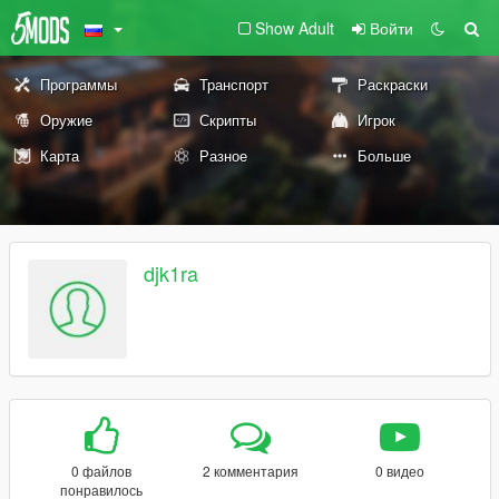
Show Adult
Войти
Программы
Транспорт
Раскраски
Оружие
Скрипты
Игрок
Карта
Разное
Больше
djk1ra
0 файлов
2 комментария
0 видео
понравилось