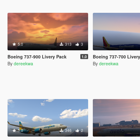
5.0
313
3
Boeing 737-900 Livery Pack
Boeing 737-700 Liver
1.0
By
dereekwa
By
dereekwa
5.0
346
2