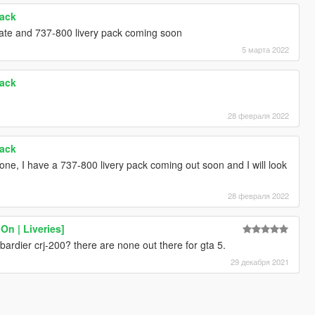
Pack
pdate and 737-800 livery pack coming soon
5 марта 2022
Pack
28 февраля 2022
Pack
or one, I have a 737-800 livery pack coming out soon and I will look
28 февраля 2022
On | Liveries]
rdier crj-200? there are none out there for gta 5.
29 декабря 2021