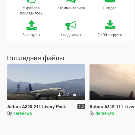
5 файлов
7 комментариев
0 видео
понравилось
8 загрузок
1 подписчик
2 199 загрузок
Последние файлы
247
1
Airbus A320-211 Livery Pack
Airbus A319-111 Live
1.0
By
dereekwa
By
dereekwa