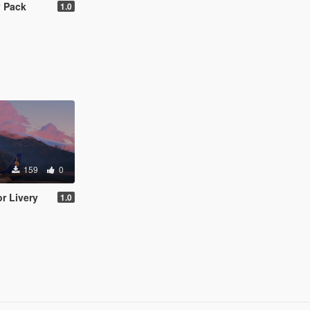
y Pack
1.0
159
0
r Livery
1.0