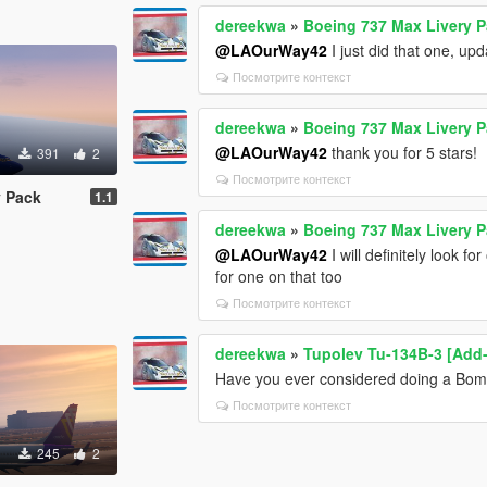
dereekwa
»
Boeing 737 Max Livery 
@LAOurWay42
I just did that one, u
Посмотрите контекст
dereekwa
»
Boeing 737 Max Livery 
@LAOurWay42
thank you for 5 stars!
391
2
Посмотрите контекст
y Pack
1.1
dereekwa
»
Boeing 737 Max Livery 
@LAOurWay42
I will definitely look f
for one on that too
Посмотрите контекст
dereekwa
»
Tupolev Tu-134B-3 [Add-
Have you ever considered doing a Bomba
Посмотрите контекст
245
2