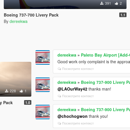
391
2
Boeing 737-700 Livery Pack
1.1
By
dereekwa
dereekwa
»
Paleto Bay Airport [Add-
Good work only complaint is the approac
Посмотрите контекст
dereekwa
»
Boeing 737-900 Livery P
@LAOurWay42
thanks man!
228
1
Посмотрите контекст
ry Pack
1.0
dereekwa
»
Boeing 737-900 Livery P
@chochogwon
thank you!
Посмотрите контекст