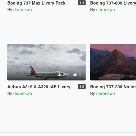
Boeing 737 Max Livery Pack
Boeing 737-800 Liver
1.1
By
dereekwa
By
dereekwa
270
0
Airbus A319 & A320 IAE Livery Pack
Boeing 737-200 Nolino
1.0
By
dereekwa
By
dereekwa