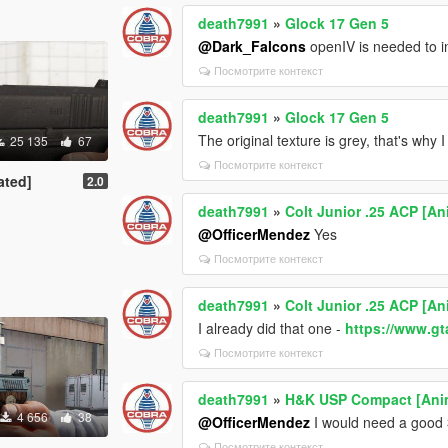
death7991
»
Glock 17 Gen 5
@Dark_Falcons
openIV is needed to in
Посмотрите контекст
death7991
»
Glock 17 Gen 5
The original texture is grey, that's why
25 135
67
Посмотрите контекст
ated]
2.0
death7991
»
Colt Junior .25 ACP [An
@OfficerMendez
Yes
Посмотрите контекст
death7991
»
Colt Junior .25 ACP [An
I already did that one -
https://www.g
Посмотрите контекст
death7991
»
H&K USP Compact [Ani
4 656
38
@OfficerMendez
I would need a good 
Посмотрите контекст