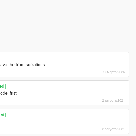
ave the front serrations
17 марта 2026
ed]
del first
12 августа 2021
ed]
2 августа 2021