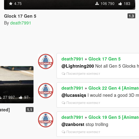
4.75
106 790
183
Glock 17 Gen 5
1.3
By
death7991
death7991
»
Glock 17 Gen 5
@Lightning200
Not all Gen 5 Glocks h
Посмотрите контекст
death7991
»
Glock 22 Gen 4 [Animat
@lucassiqs
I would need a good 3D mo
27 997
97
Посмотрите контекст
ated]
1.1
death7991
»
Glock 19 Gen 5 [Animat
@zanborst
stop trolling
Посмотрите контекст