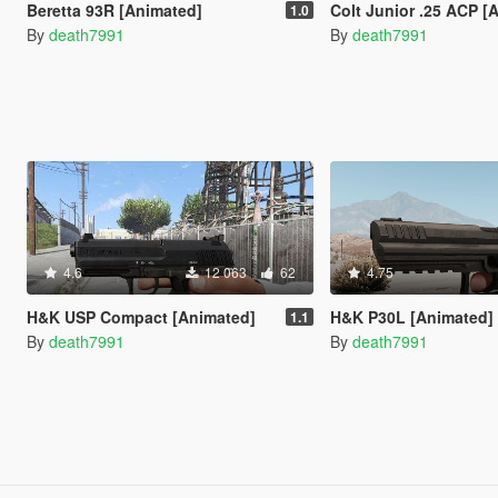
Beretta 93R [Animated]
Colt Junior .25 ACP [
1.0
By
death7991
By
death7991
4.6
12 063
62
4.75
H&K USP Compact [Animated]
H&K P30L [Animated]
1.1
By
death7991
By
death7991