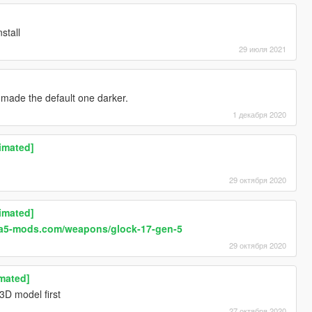
stall
29 июля 2021
 I made the default one darker.
1 декабря 2020
imated]
29 октября 2020
imated]
ta5-mods.com/weapons/glock-17-gen-5
29 октября 2020
mated]
3D model first
27 октября 2020