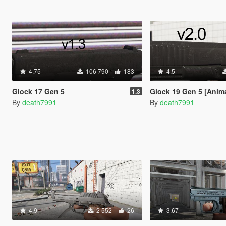
4.75
106 790
183
4.5
Glock 17 Gen 5
Glock 19 Gen 5 [Anim
1.3
By
death7991
By
death7991
4.9
2 552
26
3.67