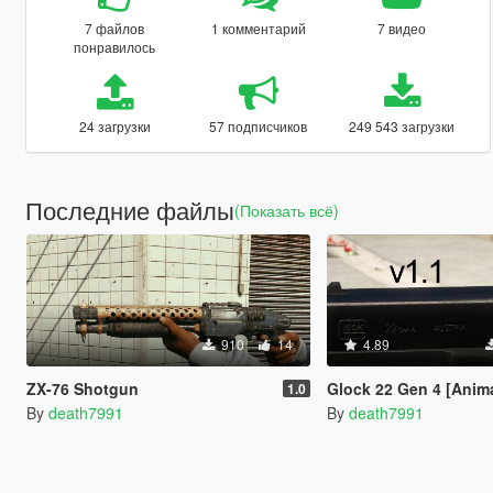
7 файлов
1 комментарий
7 видео
понравилось
24 загрузки
57 подписчиков
249 543 загрузки
Последние файлы
(Показать всё)
910
14
4.89
ZX-76 Shotgun
Glock 22 Gen 4 [Anim
1.0
By
death7991
By
death7991