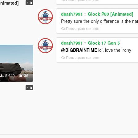
Animated]
1.0
death7991
»
Glock P80 [Animated]
Pretty sure the only difference is the n
Посмотрите контекст
death7991
»
Glock 17 Gen 5
@BIGBRAINTIME
lol, love the irony
Посмотрите контекст
5 649
36
1.0