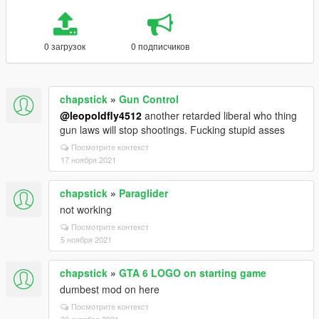
0 загрузок
0 подписчиков
chapstick
»
Gun Control
@leopoldfly4512
another retarded liberal who thing
gun laws will stop shootings. Fucking stupid asses
Посмотрите контекст
17 ноября 2021
chapstick
»
Paraglider
not working
Посмотрите контекст
5 ноября 2021
chapstick
»
GTA 6 LOGO on starting game
dumbest mod on here
Посмотрите контекст