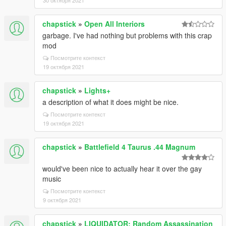
30 октября 2021
chapstick
»
Open All Interiors
garbage. I've had nothing but problems with this crap
mod
Посмотрите контекст
19 октября 2021
chapstick
»
Lights+
a description of what it does might be nice.
Посмотрите контекст
19 октября 2021
chapstick
»
Battlefield 4 Taurus .44 Magnum
would've been nice to actually hear it over the gay
music
Посмотрите контекст
9 октября 2021
chapstick
»
LIQUIDATOR: Random Assassination