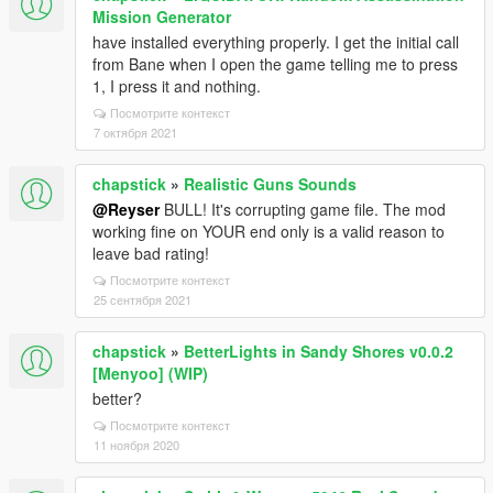
Mission Generator
have installed everything properly. I get the initial call
from Bane when I open the game telling me to press
1, I press it and nothing.
Посмотрите контекст
7 октября 2021
chapstick
»
Realistic Guns Sounds
@Reyser
BULL! It's corrupting game file. The mod
working fine on YOUR end only is a valid reason to
leave bad rating!
Посмотрите контекст
25 сентября 2021
chapstick
»
BetterLights in Sandy Shores v0.0.2
[Menyoo] (WIP)
better?
Посмотрите контекст
11 ноября 2020