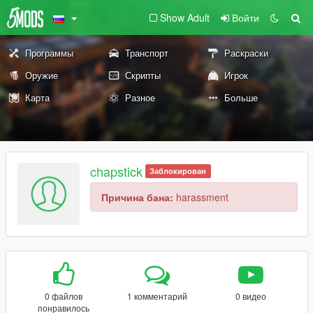
Show Adult
Войти
Программы
Транспорт
Раскраски
Оружие
Скрипты
Игрок
Карта
Разное
Больше
chapstick
Заблокирован
Причина бана:
harassment
0 файлов
1 комментарий
0 видео
понравилось