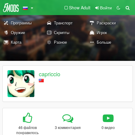
Show Adult
Войти
Программы
Транспорт
Раскраски
Оружие
Скрипты
Игрок
Карта
Разное
Больше
capriccio
46 файлов
3 комментария
0 видео
понравилось