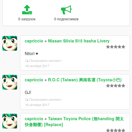
0 загрузок
0 подписчиков
capriccio
»
Nissan Silvia S15 Itasha Livery
Nitori ♥
Посмотрите контекст
18 октября 2017
capriccio
»
R.O.C (Taiwan) 興南客運 (Toyota小巴)
GJ!
Посмотрите контекст
16 октября 2017
capriccio
»
Taiwan Toyota Police (無handing 開太
快會翻覆) [Replace]