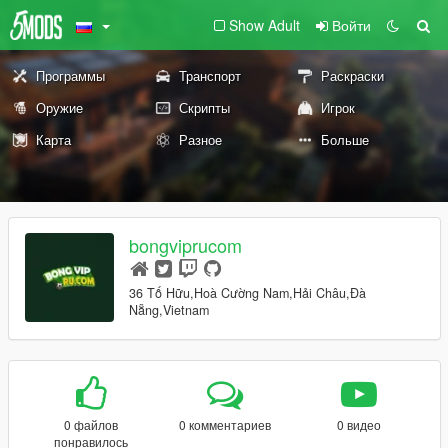
Show Adult
Войти
Программы
Транспорт
Раскраски
Оружие
Скрипты
Игрок
Карта
Разное
Больше
bongviprucom
36 Tố Hữu,Hoà Cường Nam,Hải Châu,Đà
Nẵng,Vietnam
0 файлов
0 комментариев
0 видео
понравилось