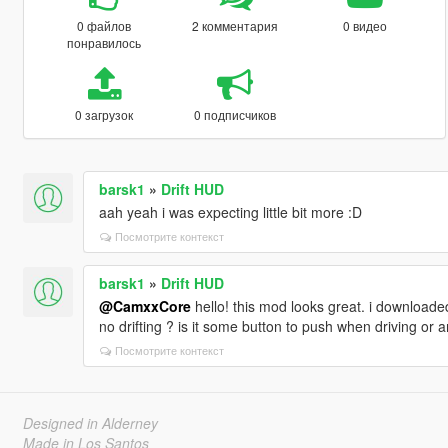
0 файлов
2 комментария
0 видео
понравилось
0 загрузок
0 подписчиков
barsk1
»
Drift HUD
aah yeah i was expecting little bit more :D
Посмотрите контекст
barsk1
»
Drift HUD
@CamxxCore
hello! this mod looks great. i downloaded
no drifting ? is it some button to push when driving or 
Посмотрите контекст
Designed in Alderney
Made in Los Santos