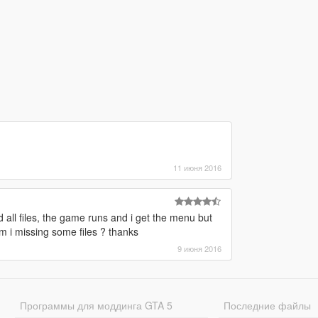
11 июня 2016
 all files, the game runs and i get the menu but
am i missing some files ? thanks
9 июня 2016
Программы для моддинга GTA 5
Последние файлы