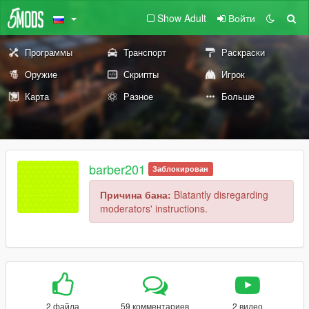
Show Adult
Войти
Программы
Транспорт
Раскраски
Оружие
Скрипты
Игрок
Карта
Разное
Больше
barber201
Заблокирован
Причина бана:
Blatantly disregarding
moderators' instructions.
2 файла
59 комментариев
2 видео