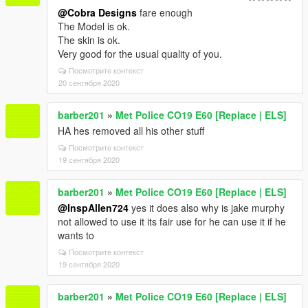
@Cobra Designs
fare enough
The Model is ok.
The skin is ok.
Very good for the usual quality of you.
Посмотрите контекст
20 сентября 2020
barber201
»
Met Police CO19 E60 [Replace | ELS]
HA hes removed all his other stuff
Посмотрите контекст
19 сентября 2020
barber201
»
Met Police CO19 E60 [Replace | ELS]
@InspAllen724
yes it does also why is jake murphy
not allowed to use it its fair use for he can use it if he
wants to
Посмотрите контекст
19 сентября 2020
barber201
»
Met Police CO19 E60 [Replace | ELS]