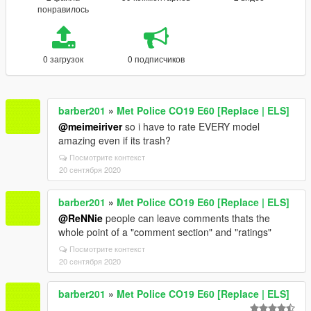
понравилось
0 загрузок
0 подписчиков
barber201
»
Met Police CO19 E60 [Replace | ELS]
@meimeiriver
so i have to rate EVERY model
amazing even if its trash?
Посмотрите контекст
20 сентября 2020
barber201
»
Met Police CO19 E60 [Replace | ELS]
@ReNNie
people can leave comments thats the
whole point of a "comment section" and "ratings"
Посмотрите контекст
20 сентября 2020
barber201
»
Met Police CO19 E60 [Replace | ELS]