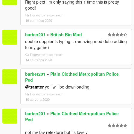
Right plext I'm only saying this 1 time this is pretty
good!
Посмотрите контекст
19 сентября 2020
barber201
»
British Bin Mod
double doppler is typing... (amazing mod deffo adding
to my game)
Посмотрите контекст
14 сентября 2020
barber201
»
Plain Clothed Metropolitan Police
Ped
@tramter
ye i will be downloading
Посмотрите контекст
10 августа 2020
barber201
»
Plain Clothed Metropolitan Police
Ped
not my fav retexture but its lovely