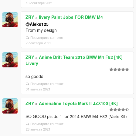
13 сентября 2021
ZRY
»
livery Paint Jobs FOR BMW M4
@Aleks125
From my design
Посмотрите контекст
7 сентября 2021
ZRY
»
Anime Drift Team 2015 BMW M4 F82 [4K]
Livery
so goodd
Посмотрите контекст
31 августа 2021
ZRY
»
Adrenaline Toyota Mark II JZX100 [4K]
SO GOOD pls do 1 for 2014 BMW M4 F82 (Varis Kit)
Посмотрите контекст
28 августа 2021