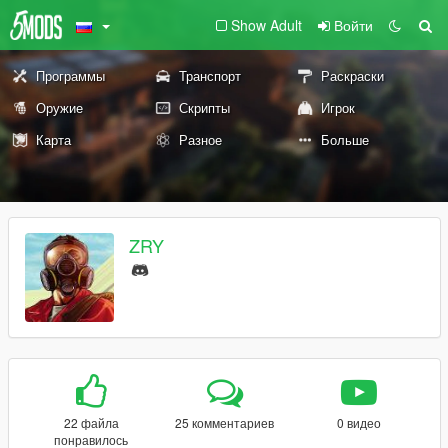
Show Adult
Войти
Программы
Транспорт
Раскраски
Оружие
Скрипты
Игрок
Карта
Разное
Больше
ZRY
22 файла
25 комментариев
0 видео
понравилось