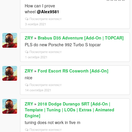
How can I prove
wheel
@Alex9581
Посмотрите контекст
3 ноября 2021
ZRY
»
Brabus D35 Adventure [Add-On | TOPCAR]
PLS do new Porsche 992 Turbo S topcar
Посмотрите контекст
1 октября 2021
ZRY
»
Ford Escort RS Cosworth [Add-On]
nice
Посмотрите контекст
14 сентября 2021
ZRY
»
2018 Dodge Durango SRT [Add-On |
Template | Tuning | LODs | Extras | Animated
Engine]
tuning does not work in five m
Посмотрите контекст