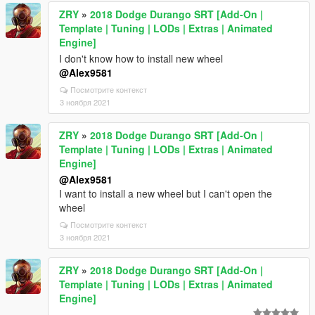
ZRY
»
2018 Dodge Durango SRT [Add-On |
Template | Tuning | LODs | Extras | Animated
Engine]
I don't know how to install new wheel
@Alex9581
Посмотрите контекст
3 ноября 2021
ZRY
»
2018 Dodge Durango SRT [Add-On |
Template | Tuning | LODs | Extras | Animated
Engine]
@Alex9581
I want to install a new wheel but I can't open the
wheel
Посмотрите контекст
3 ноября 2021
ZRY
»
2018 Dodge Durango SRT [Add-On |
Template | Tuning | LODs | Extras | Animated
Engine]