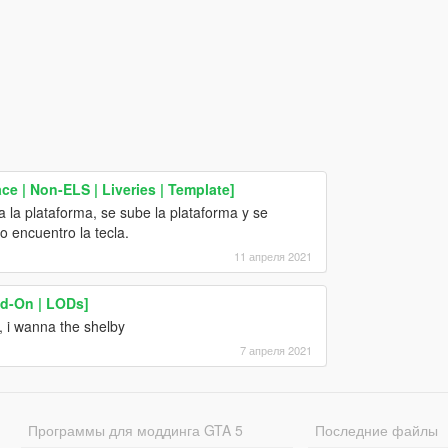
e | Non-ELS | Liveries | Template]
a la plataforma, se sube la plataforma y se
o encuentro la tecla.
11 апреля 2021
d-On | LODs]
, i wanna the shelby
7 апреля 2021
Программы для моддинга GTA 5
Последние файлы