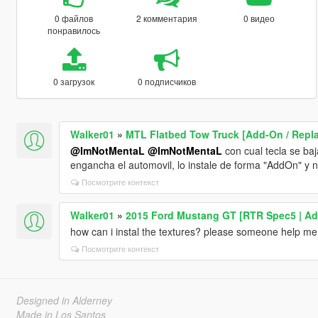
0 файлов
2 комментария
0 видео
понравилось
0 загрузок
0 подписчиков
Walker01
»
MTL Flatbed Tow Truck [Add-On / Replac
@ImNotMentaL
@ImNotMentaL
con cual tecla se baj
engancha el automovil, lo instale de forma "AddOn" y n
Посмотрите контекст
Walker01
»
2015 Ford Mustang GT [RTR Spec5 | Ad
how can i instal the textures? please someone help me
Посмотрите контекст
Designed in Alderney
Made in Los Santos