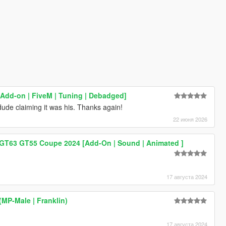
[Add-on | FiveM | Tuning | Debadged]
ude claiming it was his. Thanks again!
22 июня 2026
T63 GT55 Coupe 2024 [Add-On | Sound | Animated ]
17 августа 2024
 (MP-Male | Franklin)
17 августа 2024