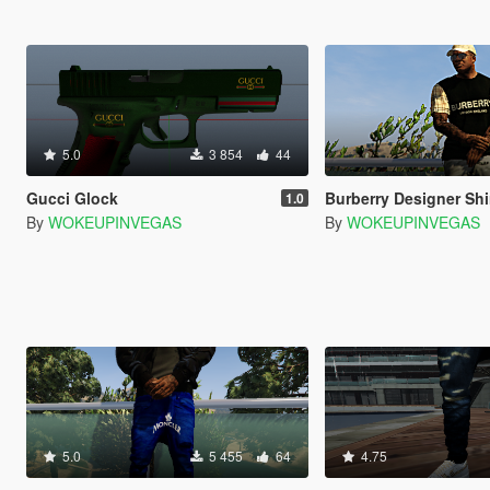
5.0
3 854
44
Gucci Glock
Burberry Designer Shirt f
1.0
By
WOKEUPINVEGAS
By
WOKEUPINVEGAS
5.0
5 455
64
4.75