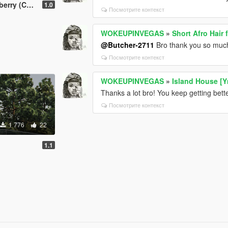
y (Custom)
1.0
Посмотрите контекст
WOKEUPINVEGAS
»
Short Afro Hair 
@Butcher-2711
Bro thank you so muc
Посмотрите контекст
WOKEUPINVEGAS
»
Island House [
Thanks a lot bro! You keep getting bett
Посмотрите контекст
1 776
22
k
1.1