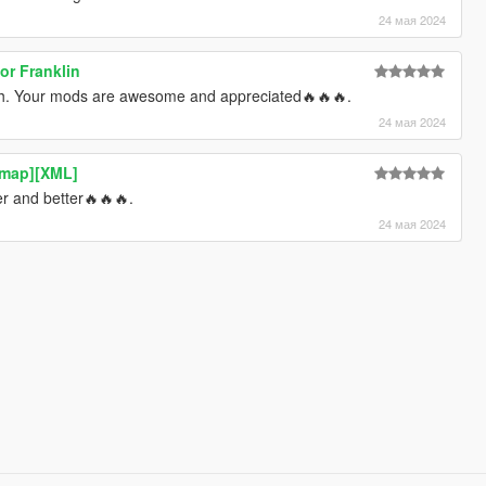
24 мая 2024
for Franklin
h. Your mods are awesome and appreciated🔥🔥🔥.
24 мая 2024
Ymap][XML]
er and better🔥🔥🔥.
24 мая 2024