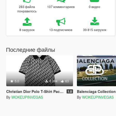
283 файла
107 комментариев
0 видео
понравилось
8 загрузок
13 подписчиков
39 815 загрузок
Последние файлы
5.0
8 384
63
Christian Dior Polo T-Shirt Pack For Franklin 1.0
Balenciaga Collection
1.0
By
WOKEUPINVEGAS
By
WOKEUPINVEGAS