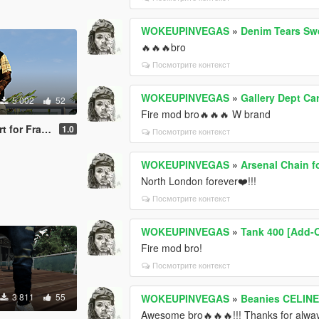
WOKEUPINVEGAS
»
Denim Tears Swe
🔥🔥🔥bro
Посмотрите контекст
WOKEUPINVEGAS
»
Gallery Dept Ca
5 002
52
Fire mod bro🔥🔥🔥 W brand
or Franklin
1.0
Посмотрите контекст
WOKEUPINVEGAS
»
Arsenal Chain f
North London forever❤️!!!
Посмотрите контекст
WOKEUPINVEGAS
»
Tank 400 [Add-
Fire mod bro!
Посмотрите контекст
3 811
55
WOKEUPINVEGAS
»
Beanies CELINE 
Awesome bro🔥🔥🔥!!! Thanks for alway