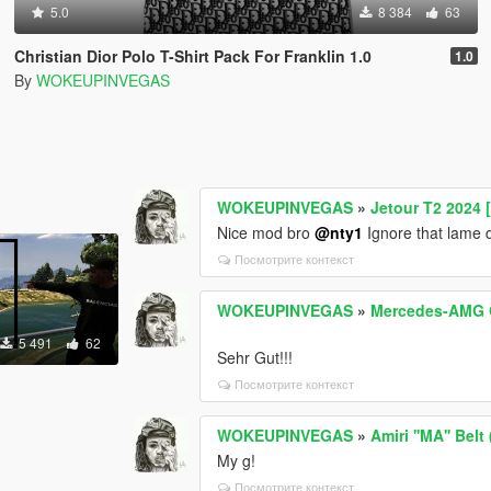
5.0
8 384
63
Christian Dior Polo T-Shirt Pack For Franklin 1.0
1.0
By
WOKEUPINVEGAS
WOKEUPINVEGAS
»
Jetour T2 2024 
Nice mod bro
@nty1
Ignore that lame d
Посмотрите контекст
WOKEUPINVEGAS
»
Mercedes-AMG G
5 491
62
Sehr Gut!!!
Посмотрите контекст
WOKEUPINVEGAS
»
Amiri ''MA'' Belt
My g!
Посмотрите контекст