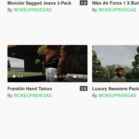
Moncler Sagged Jeans 3-Pack
Nike Air Force 1 X Burberr
1.0
By
WOKEUPINVEGAS
By
WOKEUPINVEGAS
5.0
6 042
55
Franklin Hand Tattoo
Luxury Sweaters Pac
1.0
By
WOKEUPINVEGAS
By
WOKEUPINVEGAS