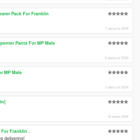
ater Pack For Franklin
7 августа 2024
rpenter Pants For MP Male
6 августа 2024
or MP Male
1 августа 2024
On]
16 июля 2024
For Franklin .
s delivering!