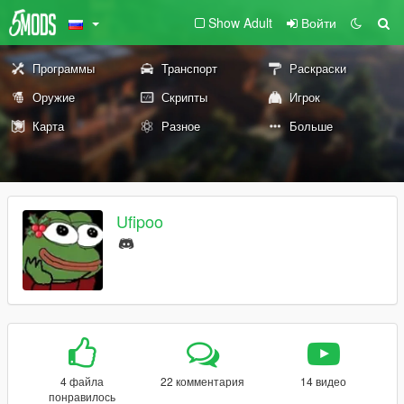
Show Adult
Войти
Программы
Транспорт
Раскраски
Оружие
Скрипты
Игрок
Карта
Разное
Больше
Ufipoo
4 файла
22 комментария
14 видео
понравилось