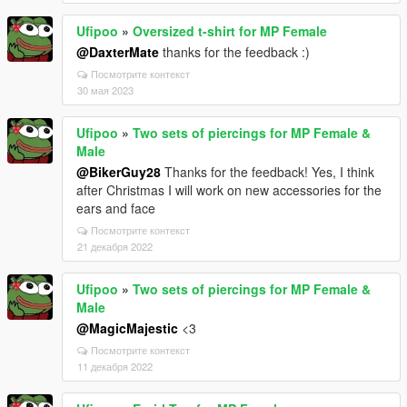
Ufipoo
»
Oversized t-shirt for MP Female
@DaxterMate
thanks for the feedback :)
Посмотрите контекст
30 мая 2023
Ufipoo
»
Two sets of piercings for MP Female &
Male
@BikerGuy28
Thanks for the feedback! Yes, I think
after Christmas I will work on new accessories for the
ears and face
Посмотрите контекст
21 декабря 2022
Ufipoo
»
Two sets of piercings for MP Female &
Male
@MagicMajestic
<3
Посмотрите контекст
11 декабря 2022