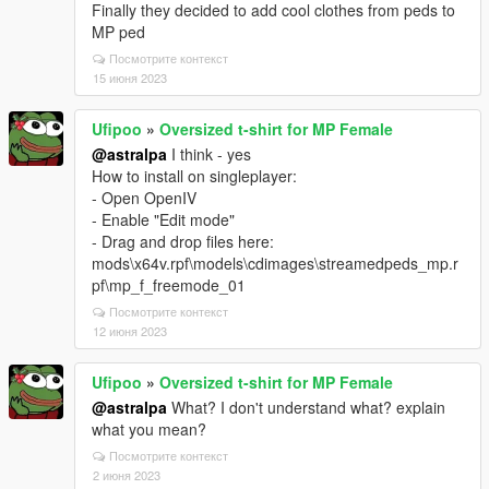
Finally they decided to add cool clothes from peds to
MP ped
Посмотрите контекст
15 июня 2023
Ufipoo
»
Oversized t-shirt for MP Female
@astralpa
I think - yes
How to install on singleplayer:
- Open OpenIV
- Enable "Edit mode"
- Drag and drop files here:
mods\x64v.rpf\models\cdimages\streamedpeds_mp.r
pf\mp_f_freemode_01
Посмотрите контекст
12 июня 2023
Ufipoo
»
Oversized t-shirt for MP Female
@astralpa
What? I don't understand what? explain
what you mean?
Посмотрите контекст
2 июня 2023