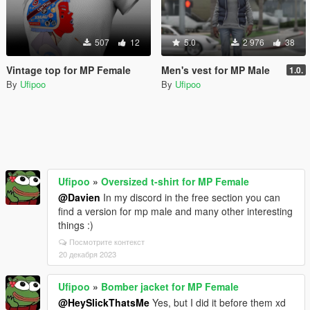
507
12
5.0
2 976
38
Vintage top for MP Female
Men's vest for MP Male
1.0.
By
Ufipoo
By
Ufipoo
Ufipoo
»
Oversized t-shirt for MP Female
@Davien
In my discord in the free section you can
find a version for mp male and many other interesting
things :)
Посмотрите контекст
20 декабря 2023
Ufipoo
»
Bomber jacket for MP Female
@HeySlickThatsMe
Yes, but I did it before them xd