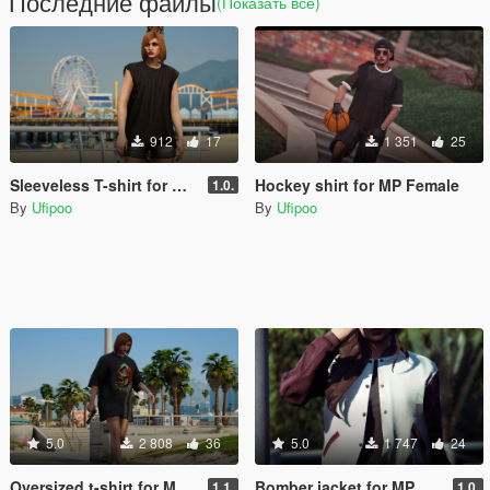
Последние файлы
(Показать всё)
912
17
1 351
25
Sleeveless T-shirt for MP Female
Hockey shirt for MP Female
1.0.
By
Ufipoo
By
Ufipoo
5.0
2 808
36
5.0
1 747
24
Oversized t-shirt for MP Female
Bomber jacket for MP Female
1.1.
1.0.