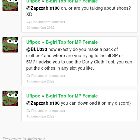
Ufipoo
»
E-girl Top for MP Female
@Zapzzable100
oh, or are you talking about shoes?
XD
Посмотрите контекст
20 сентября 2022
Ufipoo
»
E-girl Top for MP Female
@BLU333
how exactly do you make a pack of
clothes? and where are you trying to install SP or
5M? I advise you to use the Durty Cloth Tool, you can
put the clothes in any slot you like.
Посмотрите контекст
18 сентября 2022
Ufipoo
»
E-girl Top for MP Female
@Zapzzable100
you can download it on my discord)
Посмотрите контекст
18 сентября 2022
Designed in Alderney