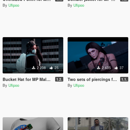
By
Ufipoo
By
Ufipoo
2 238
25
2 435
37
Bucket Hat for MP Male & Female
Two sets of piercings for MP Female & Male
1.2.
1.1.
By
Ufipoo
By
Ufipoo