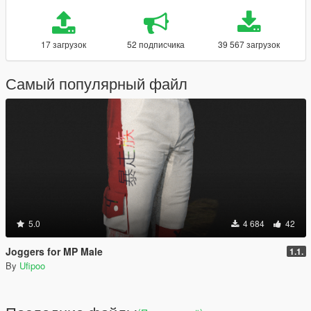
17 загрузок
52 подписчика
39 567 загрузок
Самый популярный файл
5.0
4 684
42
Joggers for MP Male
1.1.
By
Ufipoo