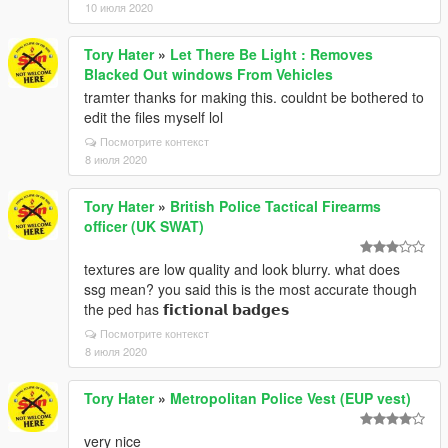
10 июля 2020
Tory Hater
»
Let There Be Light : Removes
Blacked Out windows From Vehicles
tramter thanks for making this. couldnt be bothered to
edit the files myself lol
Посмотрите контекст
8 июля 2020
Tory Hater
»
British Police Tactical Firearms
officer (UK SWAT)
textures are low quality and look blurry. what does
ssg mean? you said this is the most accurate though
the ped has 𝗳𝗶𝗰𝘁𝗶𝗼𝗻𝗮𝗹 𝗯𝗮𝗱𝗴𝗲𝘀
Посмотрите контекст
8 июля 2020
Tory Hater
»
Metropolitan Police Vest (EUP vest)
very nice