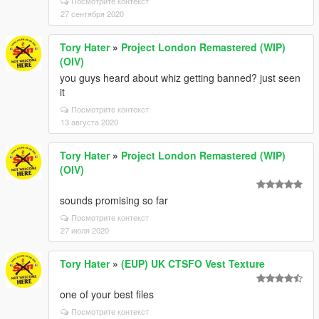
Посмотрите контекст
27 сентября 2020
Tory Hater
»
Project London Remastered (WIP)
(OIV)
you guys heard about whiz getting banned? just seen
it
Посмотрите контекст
13 августа 2020
Tory Hater
»
Project London Remastered (WIP)
(OIV)
sounds promising so far
Посмотрите контекст
27 июля 2020
Tory Hater
»
(EUP) UK CTSFO Vest Texture
one of your best files
Посмотрите контекст