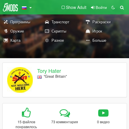
Show Adult
Войти
Программы
Транспорт
Раскраски
Оружие
Скрипты
Игрок
Карта
Разное
Больше
Tory Hater
"Great Britain"
15 файлов
73 комментария
0 видео
понравилось