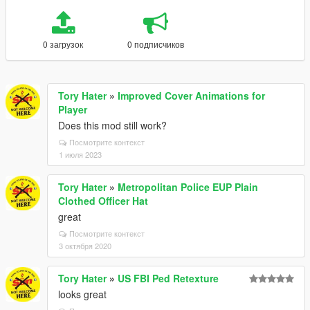
0 загрузок
0 подписчиков
Tory Hater
»
Improved Cover Animations for
Player
Does this mod still work?
Посмотрите контекст
1 июля 2023
Tory Hater
»
Metropolitan Police EUP Plain
Clothed Officer Hat
great
Посмотрите контекст
3 октября 2020
Tory Hater
»
US FBI Ped Retexture
looks great