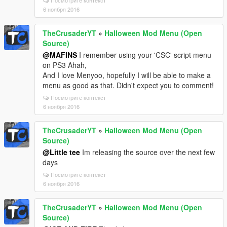
Посмотрите контекст
6 ноября 2016
TheCrusaderYT
»
Halloween Mod Menu (Open
Source)
@MAFINS
I remember using your 'CSC' script menu
on PS3 Ahah,
And I love Menyoo, hopefully I will be able to make a
menu as good as that. Didn't expect you to comment!
Посмотрите контекст
6 ноября 2016
TheCrusaderYT
»
Halloween Mod Menu (Open
Source)
@Little tee
Im releasing the source over the next few
days
Посмотрите контекст
6 ноября 2016
TheCrusaderYT
»
Halloween Mod Menu (Open
Source)