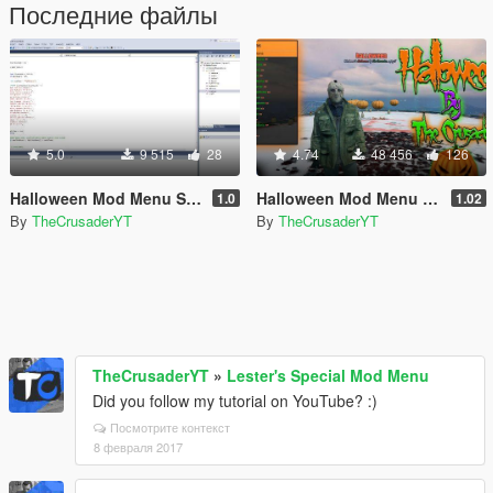
Последние файлы
5.0
9 515
28
4.74
48 456
126
Halloween Mod Menu Source Code (C++)
Halloween Mod Menu (Open Source)
1.0
1.02
By
TheCrusaderYT
By
TheCrusaderYT
TheCrusaderYT
»
Lester's Special Mod Menu
Did you follow my tutorial on YouTube? :)
Посмотрите контекст
8 февраля 2017