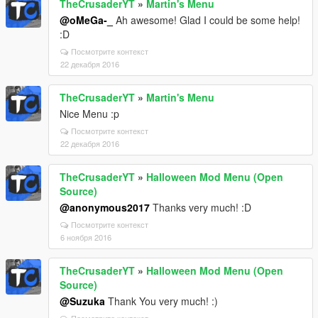
TheCrusaderYT
»
Martin's Menu
@oMeGa-_
Ah awesome! Glad I could be some help!
:D
Посмотрите контекст
22 декабря 2016
TheCrusaderYT
»
Martin's Menu
Nice Menu :p
Посмотрите контекст
22 декабря 2016
TheCrusaderYT
»
Halloween Mod Menu (Open
Source)
@anonymous2017
Thanks very much! :D
Посмотрите контекст
6 ноября 2016
TheCrusaderYT
»
Halloween Mod Menu (Open
Source)
@Suzuka
Thank You very much! :)