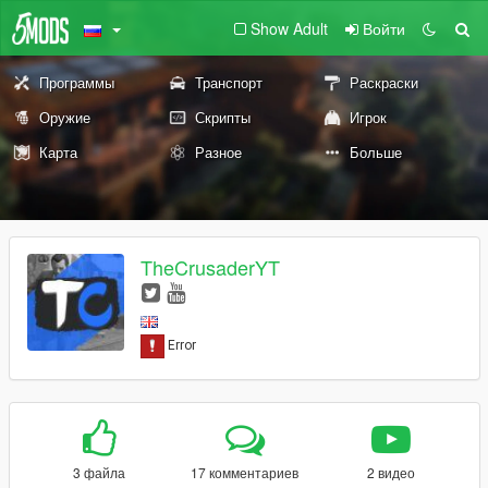
Show Adult
Войти
Программы
Транспорт
Раскраски
Оружие
Скрипты
Игрок
Карта
Разное
Больше
TheCrusaderYT
3 файла
17 комментариев
2 видео