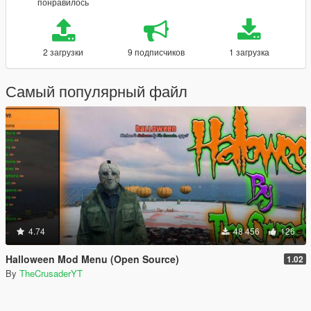
понравилось
2 загрузки
9 подписчиков
1 загрузка
Самый популярный файл
4.74
48 456
126
Halloween Mod Menu (Open Source)
1.02
By
TheCrusaderYT