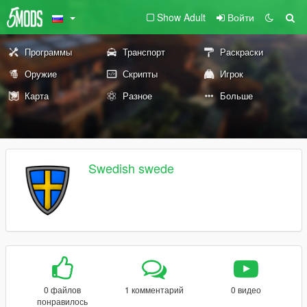
Show Adult
Войти
Программы
Транспорт
Раскраски
Оружие
Скрипты
Игрок
Карта
Разное
Больше
Swedish swede
0 файлов
1 комментарий
0 видео
понравилось