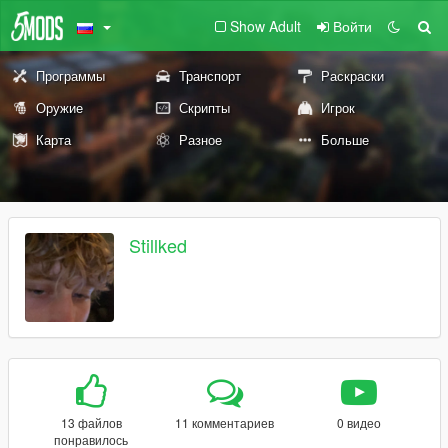
Show Adult
Войти
Программы
Транспорт
Раскраски
Оружие
Скрипты
Игрок
Карта
Разное
Больше
Stillked
13 файлов
11 комментариев
0 видео
понравилось