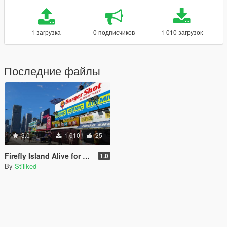
1 загрузка
0 подписчиков
1 010 загрузок
Последние файлы
3.0
1 010
25
Firefly Island Alive for LCPP
1.0
By
Stillked