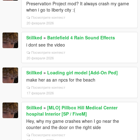
Preservation Project mod? It always crash my game
when i go to liberty city :(
Посмотрите контекст
20 февраля 2026
Stillked
»
Battlefield 4 Rain Sound Effects
i dont see the video
Посмотрите контекст
20 февраля 2026
Stillked
»
Loading girl model [Add-On Ped]
make her as an npcs for the beach
Посмотрите контекст
17 февраля 2026
Stillked
»
[MLO] Pillbox Hill Medical Center
hospital Interior [SP / FiveM]
Hey, why my game crashes when I go near the
counter and the door on the right side
Посмотрите контекст