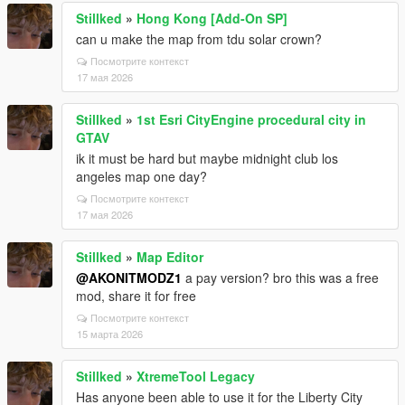
Stillked
»
Hong Kong [Add-On SP]
can u make the map from tdu solar crown?
Посмотрите контекст
17 мая 2026
Stillked
»
1st Esri CityEngine procedural city in
GTAV
ik it must be hard but maybe midnight club los
angeles map one day?
Посмотрите контекст
17 мая 2026
Stillked
»
Map Editor
@AKONITMODZ1
a pay version? bro this was a free
mod, share it for free
Посмотрите контекст
15 марта 2026
Stillked
»
XtremeTool Legacy
Has anyone been able to use it for the Liberty City