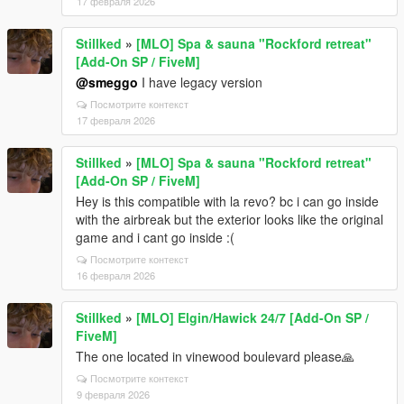
17 февраля 2026
Stillked
»
[MLO] Spa & sauna "Rockford retreat"
[Add-On SP / FiveM]
@smeggo
I have legacy version
Посмотрите контекст
17 февраля 2026
Stillked
»
[MLO] Spa & sauna "Rockford retreat"
[Add-On SP / FiveM]
Hey is this compatible with la revo? bc i can go inside
with the airbreak but the exterior looks like the original
game and i cant go inside :(
Посмотрите контекст
16 февраля 2026
Stillked
»
[MLO] Elgin/Hawick 24/7 [Add-On SP /
FiveM]
The one located in vinewood boulevard please🙏
Посмотрите контекст
9 февраля 2026