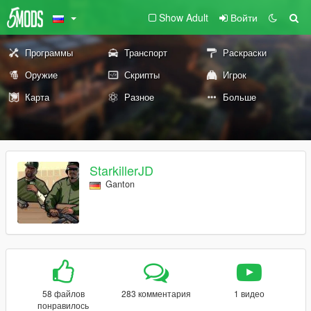
Show Adult
Войти
Программы
Транспорт
Раскраски
Оружие
Скрипты
Игрок
Карта
Разное
Больше
StarkillerJD
Ganton
58 файлов
283 комментария
1 видео
понравилось