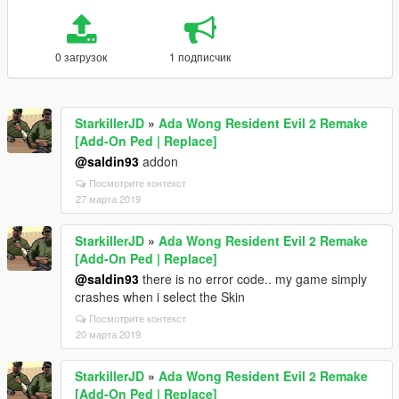
0 загрузок
1 подписчик
StarkillerJD
»
Ada Wong Resident Evil 2 Remake
[Add-On Ped | Replace]
@saldin93
addon
Посмотрите контекст
27 марта 2019
StarkillerJD
»
Ada Wong Resident Evil 2 Remake
[Add-On Ped | Replace]
@saldin93
there is no error code.. my game simply
crashes when i select the Skin
Посмотрите контекст
20 марта 2019
StarkillerJD
»
Ada Wong Resident Evil 2 Remake
[Add-On Ped | Replace]