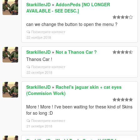
StarkillerJD
»
AddonPeds [NO LONGER
AVAILABLE - SEE DESC.]
can we change the button to open the menu ?
Посмотрите контекст
22 ноября 2018
StarkillerJD
»
Not a Thanos Car ?
Thanos Car !
Посмотрите контекст
22 октября 2018
StarkillerJD
»
Rachel's jaguar skin + cat eyes
(Commision Work)
More ! More ! I've been waiting for these kind of Skins
for so long :D
Посмотрите контекст
21 октября 2018