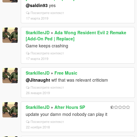
@saldin93
yes
Посмотрите контекст
17 марта 2019
StarkillerJD
»
Ada Wong Resident Evil 2 Remake
[Add-On Ped | Replace]
Game keeps crashing
Посмотрите контекст
17 марта 2019
StarkillerJD
»
Free Music
@Jitnaught
wtf that was relevant criticism
Посмотрите контекст
26 января 2019
StarkillerJD
»
After Hours SP
update your damn mod nobody can play it
Посмотрите контекст
22 ноября 2018