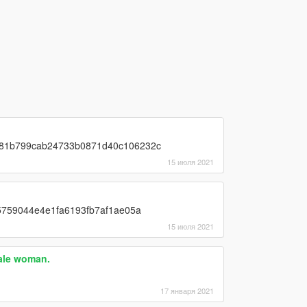
-1381b799cab24733b0871d40c106232c
15 июля 2021
515759044e4e1fa6193fb7af1ae05a
15 июля 2021
ale woman.
17 января 2021