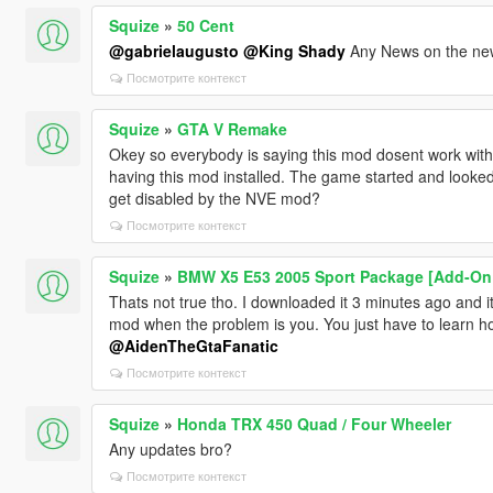
Squize
»
50 Cent
@gabrielaugusto
@King Shady
Any News on the ne
Посмотрите контекст
Squize
»
GTA V Remake
Okey so everybody is saying this mod dosent work with
having this mod installed. The game started and looked
get disabled by the NVE mod?
Посмотрите контекст
Squize
»
BMW X5 E53 2005 Sport Package [Add-On 
Thats not true tho. I downloaded it 3 minutes ago and i
mod when the problem is you. You just have to learn ho
@AidenTheGtaFanatic
Посмотрите контекст
Squize
»
Honda TRX 450 Quad / Four Wheeler
Any updates bro?
Посмотрите контекст