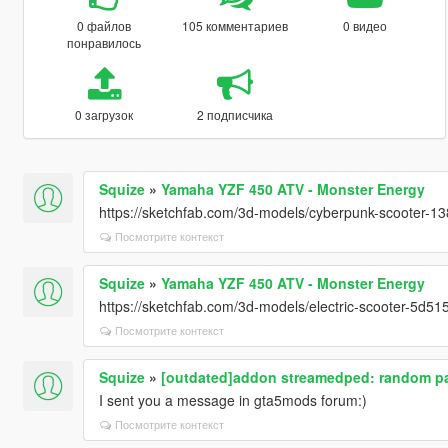
0 файлов
105 комментариев
0 видео
понравилось
0 загрузок
2 подписчика
Squize
»
Yamaha YZF 450 ATV - Monster Energy
https://sketchfab.com/3d-models/cyberpunk-scooter
Посмотрите контекст
Squize
»
Yamaha YZF 450 ATV - Monster Energy
https://sketchfab.com/3d-models/electric-scooter-5d
Посмотрите контекст
Squize
»
[outdated]addon streamedped: random p
I sent you a message in gta5mods forum:)
Посмотрите контекст