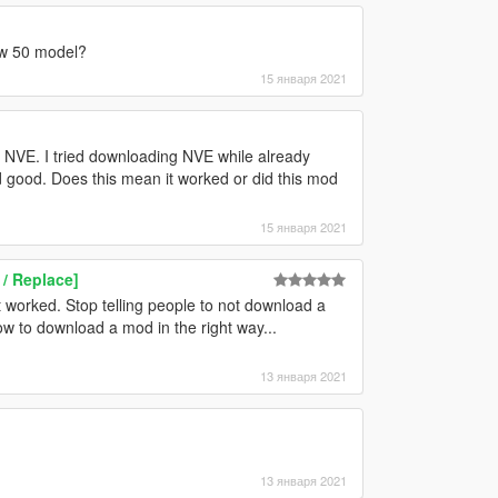
w 50 model?
15 января 2021
 NVE. I tried downloading NVE while already
 good. Does this mean it worked or did this mod
15 января 2021
/ Replace]
t worked. Stop telling people to not download a
w to download a mod in the right way...
13 января 2021
13 января 2021