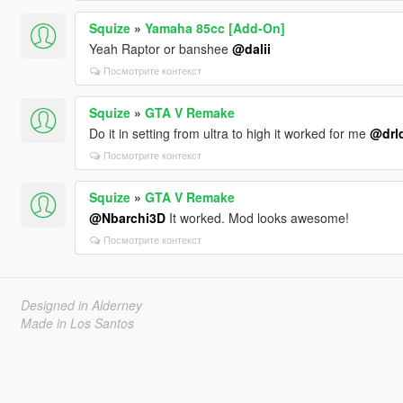
Squize
»
Yamaha 85cc [Add-On]
Yeah Raptor or banshee
@dalii
Посмотрите контекст
Squize
»
GTA V Remake
Do it in setting from ultra to high it worked for me
@drl
Посмотрите контекст
Squize
»
GTA V Remake
@Nbarchi3D
It worked. Mod looks awesome!
Посмотрите контекст
Designed in Alderney
Made in Los Santos