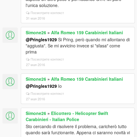
l'unica soluzione.
Посмотрите контекст
31 мая 2016
Simone26
»
Alfa Romeo 159 Carabinieri Italiani
@Pringles1929
Si Pring, però quando mi allontano di
"aggiusta". Se mi avvicino invece si "sfasa" come
prima
Посмотрите контекст
27 мая 2016
Simone26
»
Alfa Romeo 159 Carabinieri Italiani
@Pringles1929
Io
Посмотрите контекст
27 мая 2016
Simone26
»
Elicottero - Helicopter Swift
Carabinieri - Italian Police
Sto cercando di risolvere il problema, caricherò tutto
quando sarà funzionante. Appena ci saranno novità vi