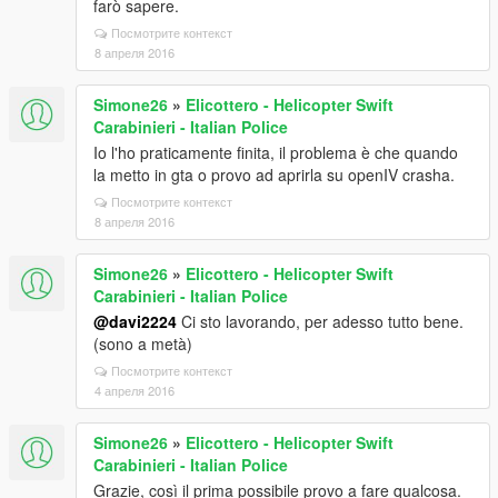
farò sapere.
Посмотрите контекст
8 апреля 2016
Simone26
»
Elicottero - Helicopter Swift
Carabinieri - Italian Police
Io l'ho praticamente finita, il problema è che quando
la metto in gta o provo ad aprirla su openIV crasha.
Посмотрите контекст
8 апреля 2016
Simone26
»
Elicottero - Helicopter Swift
Carabinieri - Italian Police
@davi2224
Ci sto lavorando, per adesso tutto bene.
(sono a metà)
Посмотрите контекст
4 апреля 2016
Simone26
»
Elicottero - Helicopter Swift
Carabinieri - Italian Police
Grazie, così il prima possibile provo a fare qualcosa.