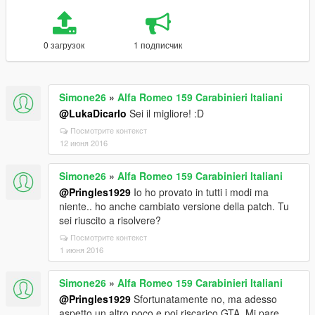
0 загрузок
1 подписчик
Simone26
»
Alfa Romeo 159 Carabinieri Italiani
@LukaDicarlo
Sei il migliore! :D
Посмотрите контекст
12 июня 2016
Simone26
»
Alfa Romeo 159 Carabinieri Italiani
@Pringles1929
Io ho provato in tutti i modi ma
niente.. ho anche cambiato versione della patch. Tu
sei riuscito a risolvere?
Посмотрите контекст
1 июня 2016
Simone26
»
Alfa Romeo 159 Carabinieri Italiani
@Pringles1929
Sfortunatamente no, ma adesso
aspetto un altro poco e poi riscarico GTA. Mi pare