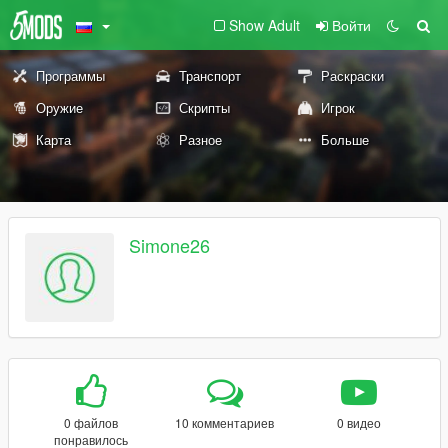
Show Adult
Войти
Программы
Транспорт
Раскраски
Оружие
Скрипты
Игрок
Карта
Разное
Больше
Simone26
0 файлов
10 комментариев
0 видео
понравилось