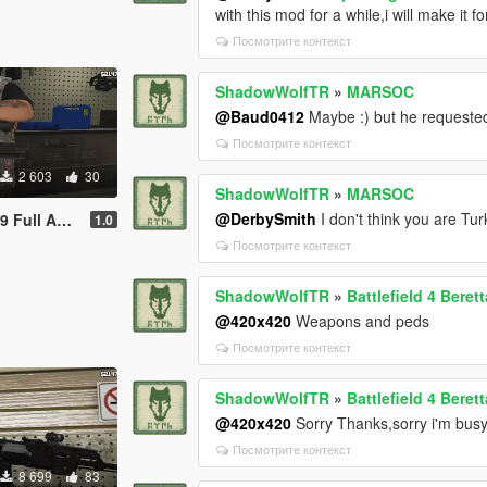
with this mod for a while,i will make it f
Посмотрите контекст
ShadowWolfTR
»
MARSOC
@Baud0412
Maybe :) but he requeste
Посмотрите контекст
2 603
30
ShadowWolfTR
»
MARSOC
@DerbySmith
I don't think you are Tur
l Animated
1.0
Посмотрите контекст
ShadowWolfTR
»
Battlefield 4 Bere
@420x420
Weapons and peds
Посмотрите контекст
ShadowWolfTR
»
Battlefield 4 Bere
@420x420
Sorry Thanks,sorry i'm busy 
Посмотрите контекст
8 699
83