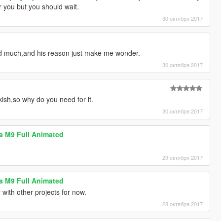
or you but you should wait.
30 октября 2017
d much,and his reason just make me wonder.
30 октября 2017
kish,so why do you need for it.
30 октября 2017
tta M9 Full Animated
29 октября 2017
tta M9 Full Animated
with other projects for now.
28 октября 2017