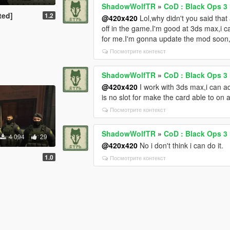
ShadowWolfTR
»
CoD : Black Ops 3
ted]
1.2
@420x420
Lol,why didn't you said that 
off in the game.I'm good at 3ds max,i 
for me.I'm gonna update the mod soon,i w
Посмотрите контекст
ShadowWolfTR
»
CoD : Black Ops 3
@420x420
I work with 3ds max,i can add
is no slot for make the card able to on a
Посмотрите контекст
ShadowWolfTR
»
CoD : Black Ops 3
4 094
29
@420x420
No i don't think i can do it.
1.0
Посмотрите контекст