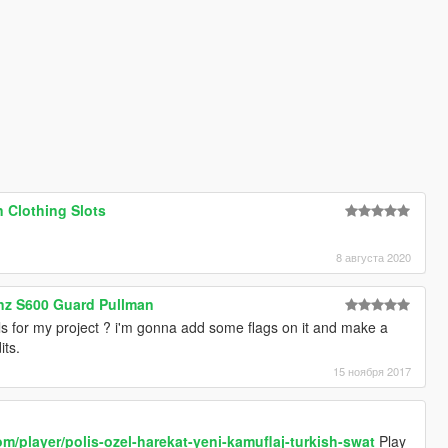
 Clothing Slots
8 августа 2020
nz S600 Guard Pullman
s for my project ? i'm gonna add some flags on it and make a
its.
15 ноября 2017
om/player/polis-ozel-harekat-yeni-kamuflaj-turkish-swat
Play