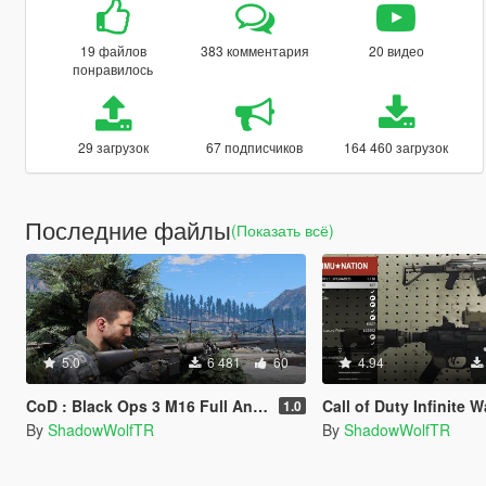
19 файлов
383 комментария
20 видео
понравилось
29 загрузок
67 подписчиков
164 460 загрузок
Последние файлы
(Показать всё)
5.0
6 481
60
4.94
CoD : Black Ops 3 M16 Full Animated
Call of Duty Infinite Warfare Nv4 Flatline 
1.0
By
ShadowWolfTR
By
ShadowWolfTR