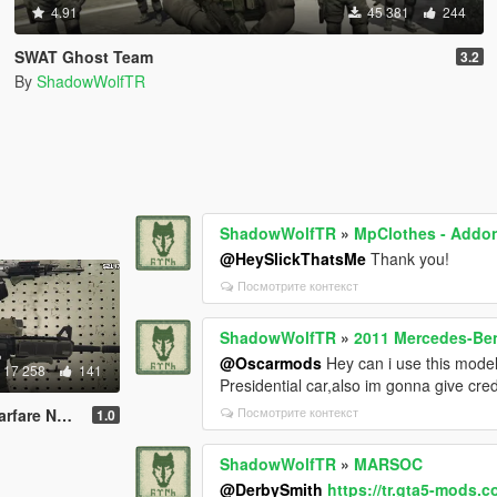
4.91
45 381
244
SWAT Ghost Team
3.2
By
ShadowWolfTR
ShadowWolfTR
»
MpClothes - Addon
@HeySlickThatsMe
Thank you!
Посмотрите контекст
ShadowWolfTR
»
2011 Mercedes-Be
@Oscarmods
Hey can i use this model
17 258
141
Presidential car,also im gonna give cred
Посмотрите контекст
(Full Animated)
1.0
ShadowWolfTR
»
MARSOC
@DerbySmith
https://tr.gta5-mods.c