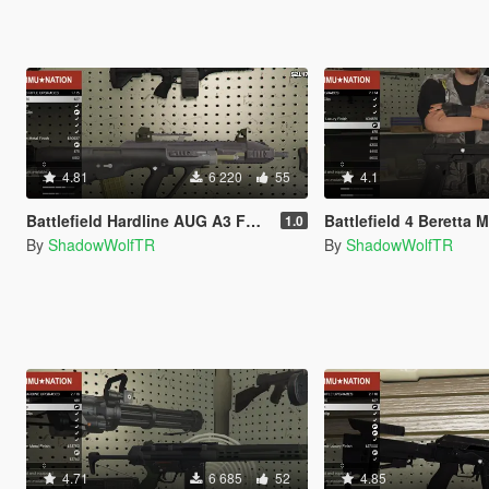
4.81
6 220
55
4.1
Battlefield Hardline AUG A3 Full Animated
Battlefield 4 Beretta M9 Ful
1.0
By
ShadowWolfTR
By
ShadowWolfTR
4.71
6 685
52
4.85