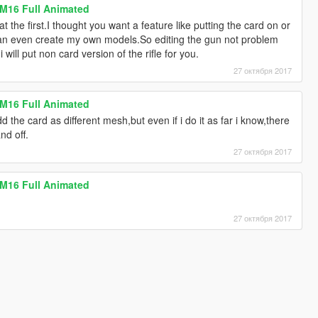
 M16 Full Animated
at the first.I thought you want a feature like putting the card on or
can even create my own models.So editing the gun not problem
ill put non card version of the rifle for you.
27 октября 2017
 M16 Full Animated
 the card as different mesh,but even if i do it as far i know,there
nd off.
27 октября 2017
 M16 Full Animated
27 октября 2017