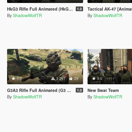
HkG3 Rifle Full Animated (HkG3 Piyade Tüfeği Tam Animasyonlu)
Tactical AK-47 [Anima
1.0
By
ShadowWolfTR
By
ShadowWolfTR
5.0
3 297
29
5.0
G3A3 Rifle Full Animated (G3 Piyade Tüfeği Tam Animasyonlu)
New Swat Team
1.0
By
ShadowWolfTR
By
ShadowWolfTR