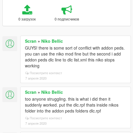
0 загрузок
0 подписчиков
Scran
»
Niko Bellic
GUYS! there is some sort of conflict with addon peds.
you can use the niko mod fine but the second i add
addon peds dlc line to dlc list.xml this niko stops
working
Посмотрите контекст
7 апреля 2020
Scran
»
Niko Bellic
too anyone struggling. this is what i did then it
suddenly worked. put the dlc.rpf thats inside nikos
folder into the addon peds folders dlc.rpf
Посмотрите контекст
7 апреля 2020