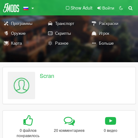
Show Adult
Войти
Программы
Транспорт
Раскраски
Оружие
Скрипты
Игрок
Карта
Разное
Больше
Scran
0 файлов
20 комментариев
0 видео
понравилось