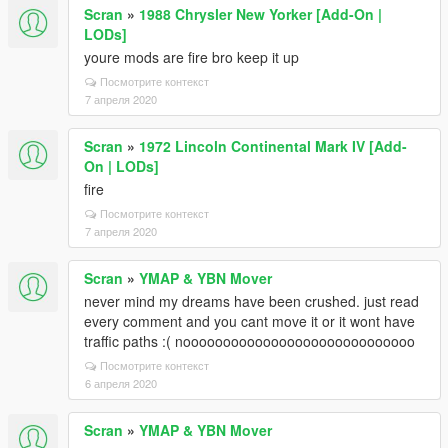
Scran
»
1988 Chrysler New Yorker [Add-On |
LODs]
youre mods are fire bro keep it up
Посмотрите контекст
7 апреля 2020
Scran
»
1972 Lincoln Continental Mark IV [Add-
On | LODs]
fire
Посмотрите контекст
7 апреля 2020
Scran
»
YMAP & YBN Mover
never mind my dreams have been crushed. just read
every comment and you cant move it or it wont have
traffic paths :( nooooooooooooooooooooooooooooo
Посмотрите контекст
6 апреля 2020
Scran
»
YMAP & YBN Mover