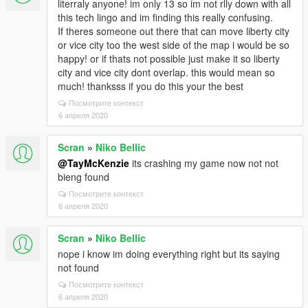
literraly anyone! im only 13 so im not rlly down with all
this tech lingo and im finding this really confusing.
If theres someone out there that can move liberty city
or vice city too the west side of the map i would be so
happy! or if thats not possible just make it so liberty
city and vice city dont overlap. this would mean so
much! thanksss if you do this your the best
Посмотрите контекст
6 апреля 2020
Scran
»
Niko Bellic
@TayMcKenzie
its crashing my game now not not
bieng found
Посмотрите контекст
6 апреля 2020
Scran
»
Niko Bellic
nope i know im doing everything right but its saying
not found
Посмотрите контекст
6 апреля 2020