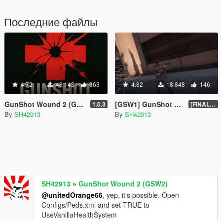
Последние файлы
4.72
48 143
363
4.82
18 848
146
GunShot Wound 2 (GSW2)
[GSW1] GunShot Wound [OUTDATED]
1.0.3
[FINAL].1
By
SH42913
By
SH42913
SH42913
»
GunShot Wound 2 (GSW2)
@unitedOrange66
, yep, it's possible. Open
Configs/Peds.xml and set TRUE to
UseVanillaHealthSystem