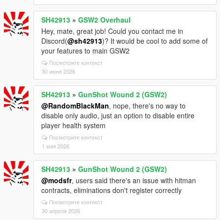
SH42913
»
GSW2 Overhaul
Hey, mate, great job! Could you contact me in
Discord(
@sh42913
)? It would be cool to add some of
your features to main GSW2
Посмотрите контекст
30 июня 2026
SH42913
»
GunShot Wound 2 (GSW2)
@RandomBlackMan
, nope, there's no way to
disable only audio, just an option to disable entire
player health system
Посмотрите контекст
1 мая 2026
SH42913
»
GunShot Wound 2 (GSW2)
@modsfr
, users said there's an issue with hitman
contracts, eliminations don't register correctly
Посмотрите контекст
30 апреля 2026