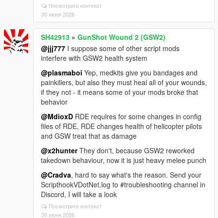
Посмотрите контекст
30 июня 2026
SH42913
»
GunShot Wound 2 (GSW2)
@jjj777
I suppose some of other script mods
interfere with GSW2 health system
@plasmaboi
Yep, medkits give you bandages and
painkillers, but also they must heal all of your wounds,
if they not - it means some of your mods broke that
behavior
@MdioxD
RDE requires for some changes in config
files of RDE, RDE changes health of helicopter pilots
and GSW treat that as damage
@x2hunter
They don't, because GSW2 reworked
takedown behaviour, now it is just heavy melee punch
@Cradva
, hard to say what's the reason. Send your
ScripthookVDotNet.log to #troubleshooting channel in
Discord, I will take a look
Посмотрите контекст
30 июня 2026