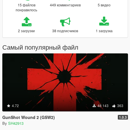
15 файлов
449 комментариев
5 видео
понравилось
2 загрузки
38 подписчиков
1 загрузка
Самый популярный файл
4.72
48 143
363
GunShot Wound 2 (GSW2)
1.0.3
By
SH42913