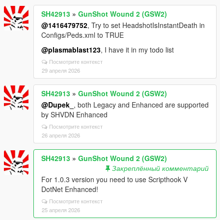
SH42913
»
GunShot Wound 2 (GSW2)
@1416479752
, Try to set HeadshotIsInstantDeath in
Configs/Peds.xml to TRUE
@plasmablast123
, I have it in my todo list
Посмотрите контекст
29 апреля 2026
SH42913
»
GunShot Wound 2 (GSW2)
@Dupek_
, both Legacy and Enhanced are supported
by SHVDN Enhanced
Посмотрите контекст
26 апреля 2026
SH42913
»
GunShot Wound 2 (GSW2)
Закреплённый комментарий
For 1.0.3 version you need to use Scripthook V
DotNet Enhanced!
Посмотрите контекст
25 апреля 2026