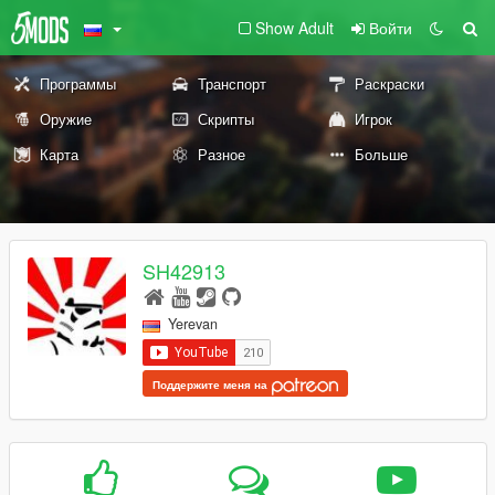
Show Adult
Войти
Программы
Транспорт
Раскраски
Оружие
Скрипты
Игрок
Карта
Разное
Больше
SH42913
Yerevan
Поддержите меня на