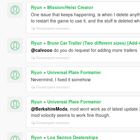
Ryun
»
Mission/Heist Creator
One issue that keeps happening, is when I delete anythi
to restart the game to use it, and the stuff is deleted wh
Посмотрите контекст
Ryun
»
Brute Car Trailer (Two different sizes) [Add
@calvooo
do you do request for adding more trailers
Посмотрите контекст
Ryun
»
Universal Plate Formatter
Nevermind, I fixed it somehow
Посмотрите контекст
Ryun
»
Universal Plate Formatter
@BerkshireMods
, mod wont work as of latest update 3
mod volocity seems to work fine though.
Посмотрите контекст
Ryun
»
Los Santos Dealerships