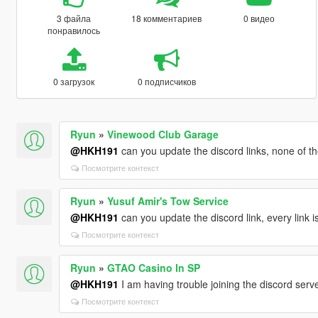
3 файла
18 комментариев
0 видео
понравилось
0 загрузок
0 подписчиков
Ryun
»
Vinewood Club Garage
@HKH191
can you update the discord links, none of 
Посмотрите контекст
Ryun
»
Yusuf Amir's Tow Service
@HKH191
can you update the discord link, every link is
Посмотрите контекст
Ryun
»
GTAO Casino In SP
@HKH191
I am having trouble joining the discord serv
Посмотрите контекст