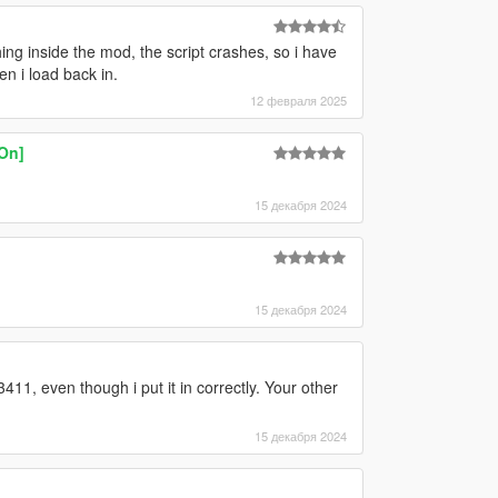
ng inside the mod, the script crashes, so i have
en i load back in.
12 февраля 2025
-On]
15 декабря 2024
15 декабря 2024
411, even though i put it in correctly. Your other
15 декабря 2024