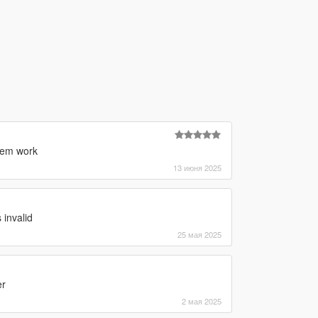
them work
13 июня 2025
 invalid
25 мая 2025
er
2 мая 2025