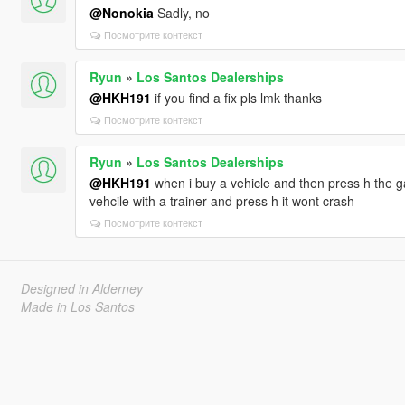
@Nonokia
Sadly, no
Посмотрите контекст
Ryun
»
Los Santos Dealerships
@HKH191
if you find a fix pls lmk thanks
Посмотрите контекст
Ryun
»
Los Santos Dealerships
@HKH191
when i buy a vehicle and then press h the
vehcile with a trainer and press h it wont crash
Посмотрите контекст
Designed in Alderney
Made in Los Santos