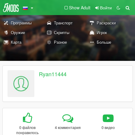
Show Adult
Войти
Программы
Транспорт
Раскраски
Оружие
Скрипты
Игрок
Карта
Разное
Больше
Ryan11444
0 файлов
4 комментария
0 видео
понравилось