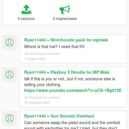
0 загрузок
0 подписчиков
Ryan11444
»
Shirt/hoodie pack for mpmale
Where is that hat? I need that frfr
Посмотрите контекст
12 марта 2024
Ryan11444
»
Playboy X Hoodie for MP Male
Idk if this is you or not...but if not, someone else is
selling your clothing.
https://www.youtube.com/watch?v=yCS-1Bg073E
Посмотрите контекст
22 февраля 2024
Ryan11444
»
Gun Sounds Overhaul
Can someone swap the pistol sound and the combat
sound with eachother for me? I tried, but they don't