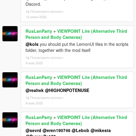
Discord.
Посмотрите контекст
13 июня 2025
RusLanParty
»
VIEWPOINT Lite (Alternative Third
Person and Body Cameras)
@kols
you should put the LemonUI files in the scripts
folder, together with the mod itself
Посмотрите контекст
8 мая 2025
RusLanParty
»
VIEWPOINT Lite (Alternative Third
Person and Body Cameras)
@realtek
@HIGHONPOTENUSE
Посмотрите контекст
8 мая 2025
RusLanParty
»
VIEWPOINT Lite (Alternative Third
Person and Body Cameras)
@sevrd
@eren190746
@Lebob
@mikesta