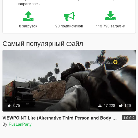
понравилось
8 загрузок
90 подписчиков
113 793 загрузки
Самый популярный файл
3.75
47 228
126
VIEWPOINT Lite (Alternative Third Person and Body Cameras)
1.0.0.2
By
RusLanParty