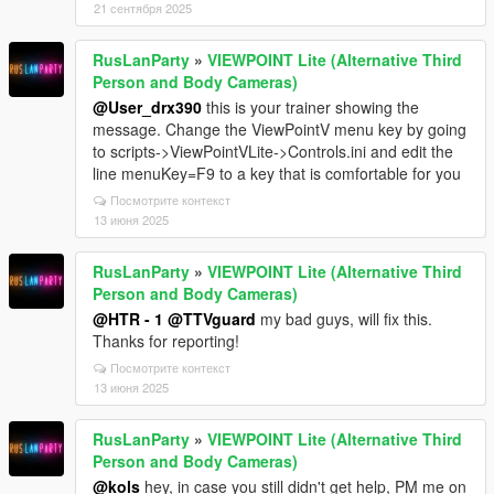
21 сентября 2025
RusLanParty
»
VIEWPOINT Lite (Alternative Third
Person and Body Cameras)
@User_drx390
this is your trainer showing the
message. Change the ViewPointV menu key by going
to scripts->ViewPointVLite->Controls.ini and edit the
line menuKey=F9 to a key that is comfortable for you
Посмотрите контекст
13 июня 2025
RusLanParty
»
VIEWPOINT Lite (Alternative Third
Person and Body Cameras)
@HTR - 1
@TTVguard
my bad guys, will fix this.
Thanks for reporting!
Посмотрите контекст
13 июня 2025
RusLanParty
»
VIEWPOINT Lite (Alternative Third
Person and Body Cameras)
@kols
hey, in case you still didn't get help, PM me on