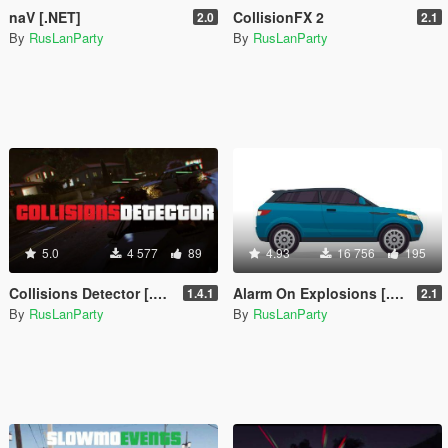
naV [.NET]
CollisionFX 2
2.0
2.1
By
RusLanParty
By
RusLanParty
5.0
4 577
89
4.93
16 756
195
Collisions Detector [.NET]
Alarm On Explosions [.NET]
1.4.1
2.1
By
RusLanParty
By
RusLanParty