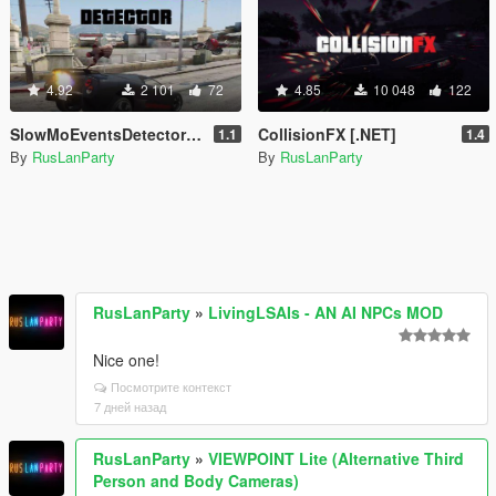
4.92
2 101
72
4.85
10 048
122
SlowMoEventsDetector [.NET]
CollisionFX [.NET]
1.1
1.4
By
RusLanParty
By
RusLanParty
RusLanParty
»
LivingLSAIs - AN AI NPCs MOD
Nice one!
Посмотрите контекст
7 дней назад
RusLanParty
»
VIEWPOINT Lite (Alternative Third
Person and Body Cameras)