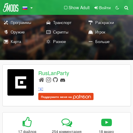
Show Adult
Войти
Программы
Транспорт
Раскраски
Оружие
Скрипты
Игрок
Карта
Разное
Больше
RusLanParty
Поддержите меня на
17 файлов
254 комментария
18 видео