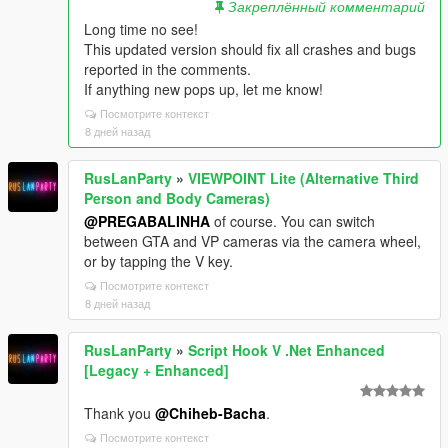
Закреплённый комментарий
Long time no see!
This updated version should fix all crashes and bugs
reported in the comments.
If anything new pops up, let me know!
Посмотрите контекст
8 дней назад
RusLanParty
»
VIEWPOINT Lite (Alternative Third
Person and Body Cameras)
@PREGABALINHA
of course. You can switch
between GTA and VP cameras via the camera wheel,
or by tapping the V key.
Посмотрите контекст
8 дней назад
RusLanParty
»
Script Hook V .Net Enhanced
[Legacy + Enhanced]
Thank you
@Chiheb-Bacha
.
Посмотрите контекст