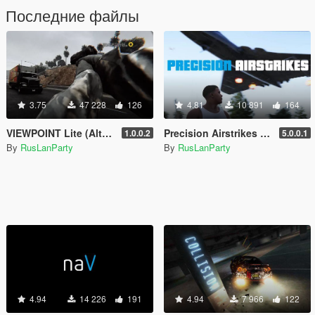
Последние файлы
3.75
47 228
126
4.81
10 891
164
VIEWPOINT Lite (Alternative Third Person and Body Cameras)
Precision Airstrikes [.NET]
1.0.0.2
5.0.0.1
By
RusLanParty
By
RusLanParty
4.94
14 226
191
4.94
7 966
122