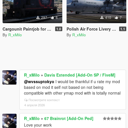
297
6
410
7
Cargounit Paintjob for Freighttrain
Polish Air Force Livery for C-130J-30 Super Hercules [Livery]
1.0
1.1
By
R_xMilo
By
R_xMilo
R_xMilo
»
Davis Extended [Add-On SP / FiveM]
@wvssuptokyo
I would be thankful if u rate my mod
based on mod it self not based on not being
compatible with other ymap mod with is totally normal
Посмотрите контекст
4 апреля 2026
R_xMilo
»
67 Brainrot [Add-On Ped]
Love your work