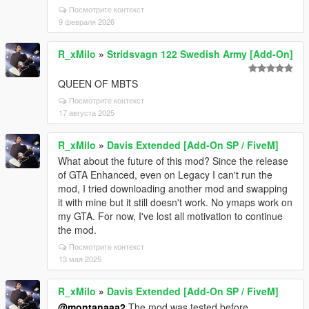
Посмотрите контекст
9 февраля 2026
R_xMilo
»
Stridsvagn 122 Swedish Army [Add-On]
QUEEN OF MBTS
Посмотрите контекст
17 августа 2025
R_xMilo
»
Davis Extended [Add-On SP / FiveM]
What about the future of this mod? Since the release
of GTA Enhanced, even on Legacy I can't run the
mod, I tried downloading another mod and swapping
it with mine but it still doesn't work. No ymaps work on
my GTA. For now, I've lost all motivation to continue
the mod.
Посмотрите контекст
13 мая 2025
R_xMilo
»
Davis Extended [Add-On SP / FiveM]
@montanaaa2
The mod was tested before