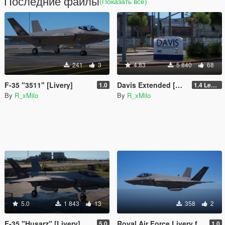
Последние файлы
(Показать всё)
241
3
4.83
5 840
68
F-35 "3511" [Livery]
Davis Extended [Add-On SP / FiveM]
1.0
1.4 Legacy
By
R_xMilo
By
R_xMilo
5.0
1 843
13
358
2
F-35 "Husarz" [Livery]
Royal Air Force Livery for F-35C Lightning II [Livery]
5.0
1.0