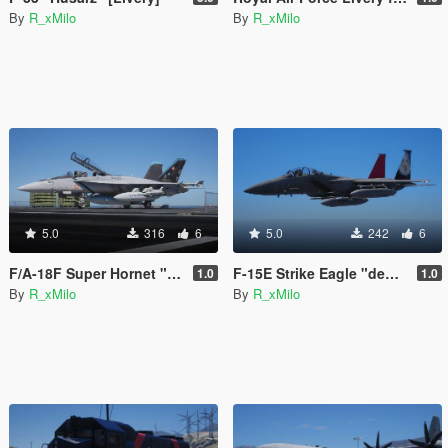
By
R_xMilo
By
R_xMilo
5.0
316
6
5.0
242
6
F/A-18F Super Hornet "Bluejays" [Livery]
F-15E Strike Eagle "democracy" [Livery]
1.0
1.0
By
R_xMilo
By
R_xMilo