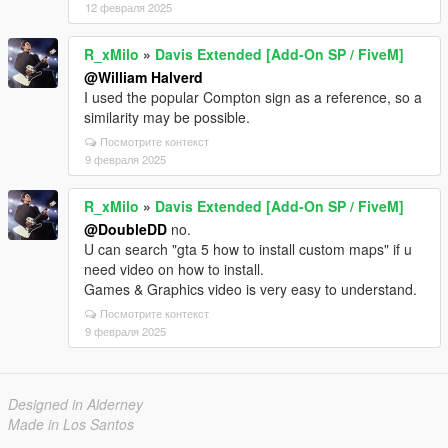
12 февраля 2025
R_xMilo
»
Davis Extended [Add-On SP / FiveM]
@William Halverd
I used the popular Compton sign as a reference, so a
similarity may be possible.
Посмотрите контекст
9 февраля 2025
R_xMilo
»
Davis Extended [Add-On SP / FiveM]
@DoubleDD
no.
U can search "gta 5 how to install custom maps" if u
need video on how to install.
Games & Graphics video is very easy to understand.
Посмотрите контекст
9 февраля 2025
Designed in Alderney
Made in Los Santos