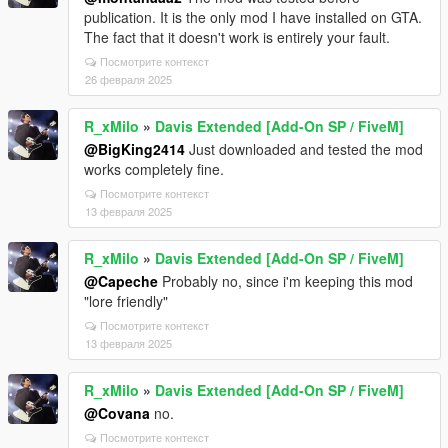
publication. It is the only mod I have installed on GTA.
The fact that it doesn't work is entirely your fault.
Посмотрите контекст
26 февраля 2025
R_xMilo
»
Davis Extended [Add-On SP / FiveM]
@BigKing2414
Just downloaded and tested the mod
works completely fine.
Посмотрите контекст
13 февраля 2025
R_xMilo
»
Davis Extended [Add-On SP / FiveM]
@Capeche
Probably no, since i'm keeping this mod
"lore friendly"
Посмотрите контекст
13 февраля 2025
R_xMilo
»
Davis Extended [Add-On SP / FiveM]
@Covana
no.
Посмотрите контекст