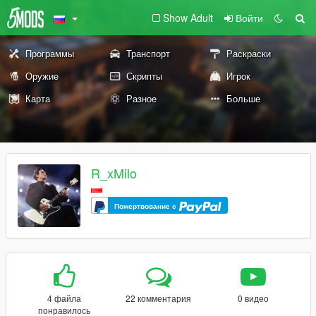
Show Adult
Войти
Программы
Транспорт
Раскраски
Оружие
Скрипты
Игрок
Карта
Разное
Больше
R_xMilo
Пожертвование с
4 файла
22 комментария
0 видео
понравилось