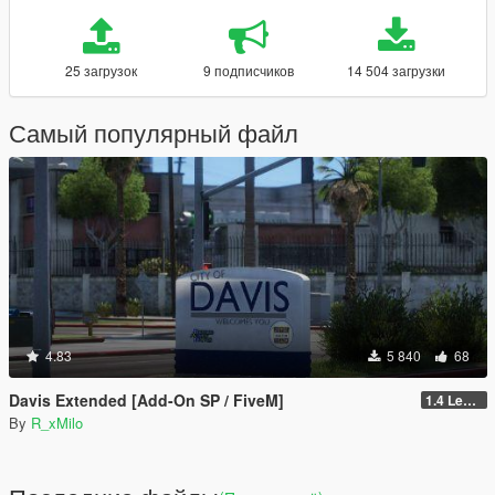
25 загрузок
9 подписчиков
14 504 загрузки
Самый популярный файл
4.83
5 840
68
Davis Extended [Add-On SP / FiveM]
1.4 Legacy
By
R_xMilo