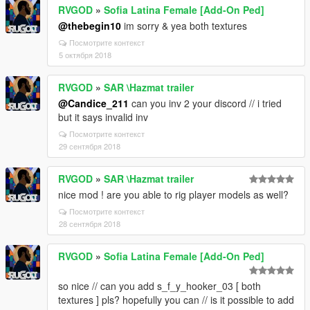
RVGOD
»
Sofia Latina Female [Add-On Ped]
@thebegin10
im sorry & yea both textures
Посмотрите контекст
5 октября 2018
RVGOD
»
SAR \Hazmat trailer
@Candice_211
can you inv 2 your discord // i tried
but it says invalid inv
Посмотрите контекст
29 сентября 2018
RVGOD
»
SAR \Hazmat trailer
nice mod ! are you able to rig player models as well?
Посмотрите контекст
28 сентября 2018
RVGOD
»
Sofia Latina Female [Add-On Ped]
so nice // can you add s_f_y_hooker_03 [ both
textures ] pls? hopefully you can // is it possible to add