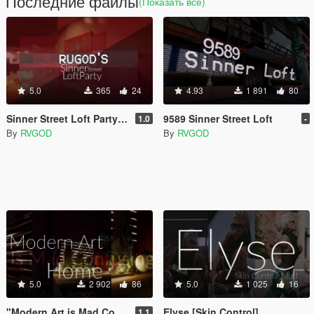
Последние файлы
(Показать всё)
5.0
365
24
4.93
1 891
80
Sinner Street Loft Party | Scene
9589 Sinner Street Loft
1.0
-
By
RVGOD
By
RVGOD
5.0
2 902
86
5.0
1 025
16
"Modern Art is Mad Confusing" Home + Extras [Map Editor]
Elyse [Skin Control]
1.1