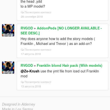
the head .ydd
to a MP model?
Посмотрите контекст
28 сентября 2018
RVGOD
»
AddonPeds [NO LONGER AVAILABLE -
SEE DESC.]
Hey does anyone how to add the story models (
Franklin , Michael and Trevor ) as an add-on?
Посмотрите контекст
17 августа 2018
RVGOD
»
Franklin blond Hair pack (With models)
@Ze-Krush
use the ymt file from iced out Franklin
mod
Посмотрите контекст
13 августа 2018
Designed in Alderney
Made in Los Santos