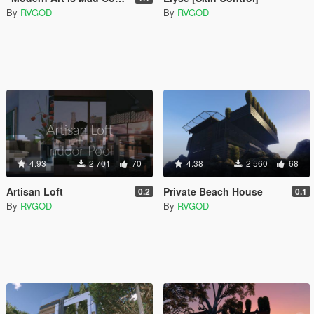
By
RVGOD
By
RVGOD
4.93
2 701
70
4.38
2 560
68
Artisan Loft
Private Beach House
0.2
0.1
By
RVGOD
By
RVGOD