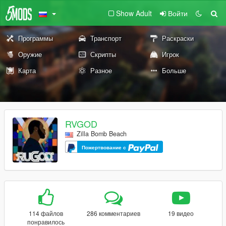
Show Adult
Войти
Программы
Транспорт
Раскраски
Оружие
Скрипты
Игрок
Карта
Разное
Больше
RVGOD
Zilla Bomb Beach
Пожертвование с
114 файлов
286 комментариев
19 видео
понравилось