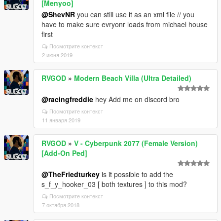
[Menyoo]
@ShevNR
you can still use it as an xml file // you
have to make sure evryonr loads from michael house
first
Посмотрите контекст
2 июня 2019
RVGOD
»
Modern Beach Villa (Ultra Detailed)
@racingfreddie
hey Add me on discord bro
Посмотрите контекст
11 января 2019
RVGOD
»
V - Cyberpunk 2077 (Female Version)
[Add-On Ped]
@TheFriedturkey
is it possible to add the
s_f_y_hooker_03 [ both textures ] to this mod?
Посмотрите контекст
7 октября 2018