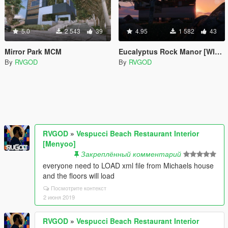
5.0
2 543
39
4.95
1 582
43
Mirror Park MCM
Eucalyptus Rock Manor [WIP] + Cassidy Creek Villa Final + Extras
By
RVGOD
By
RVGOD
RVGOD
»
Vespucci Beach Restaurant Interior
[Menyoo]
Закреплённый комментарий
everyone need to LOAD xml file from Michaels house
and the floors will load
Посмотрите контекст
2 июня 2019
RVGOD
»
Vespucci Beach Restaurant Interior