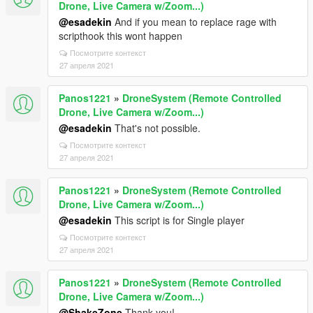
Drone, Live Camera w/Zoom...)
@esadekin
And if you mean to replace rage with
scripthook this wont happen
Посмотрите контекст
27 апреля 2021
Panos1221
»
DroneSystem (Remote Controlled
Drone, Live Camera w/Zoom...)
@esadekin
That's not possible.
Посмотрите контекст
27 апреля 2021
Panos1221
»
DroneSystem (Remote Controlled
Drone, Live Camera w/Zoom...)
@esadekin
This script is for Single player
Посмотрите контекст
27 апреля 2021
Panos1221
»
DroneSystem (Remote Controlled
Drone, Live Camera w/Zoom...)
@ShakeZone
Thank you!