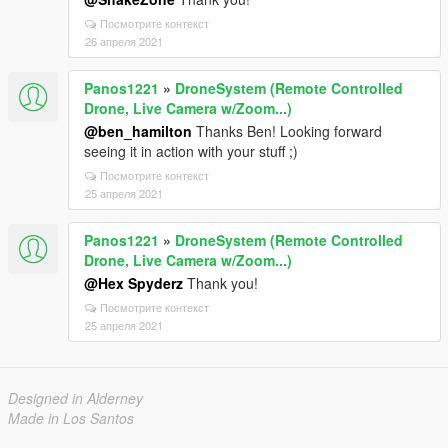
Посмотрите контекст
26 апреля 2021
Panos1221
»
DroneSystem (Remote Controlled
Drone, Live Camera w/Zoom...)
@ben_hamilton
Thanks Ben! Looking forward
seeing it in action with your stuff ;)
Посмотрите контекст
25 апреля 2021
Panos1221
»
DroneSystem (Remote Controlled
Drone, Live Camera w/Zoom...)
@Hex Spyderz
Thank you!
Посмотрите контекст
25 апреля 2021
Designed in Alderney
Made in Los Santos