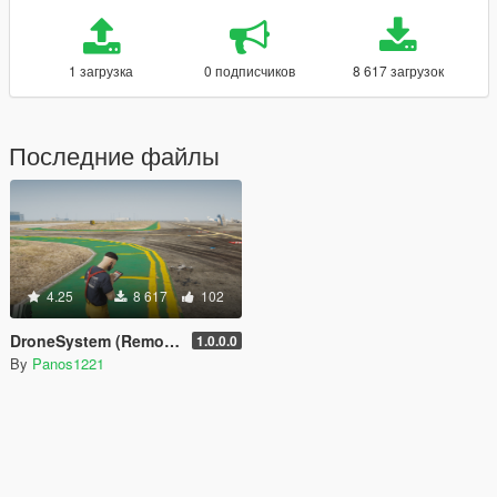
1 загрузка
0 подписчиков
8 617 загрузок
Последние файлы
4.25
8 617
102
DroneSystem (Remote Controlled Drone, Live Camera w/Zoom...)
1.0.0.0
By
Panos1221