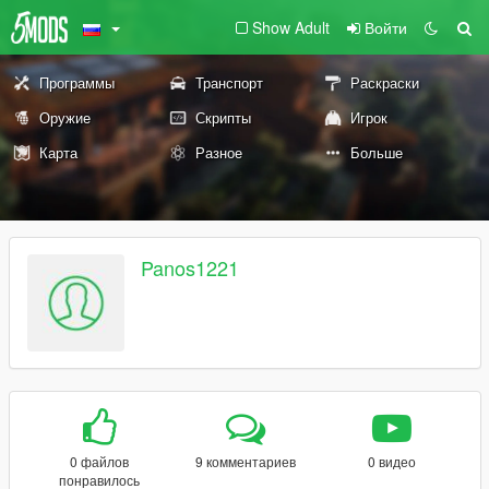
Show Adult
Войти
Программы
Транспорт
Раскраски
Оружие
Скрипты
Игрок
Карта
Разное
Больше
Panos1221
0 файлов
9 комментариев
0 видео
понравилось