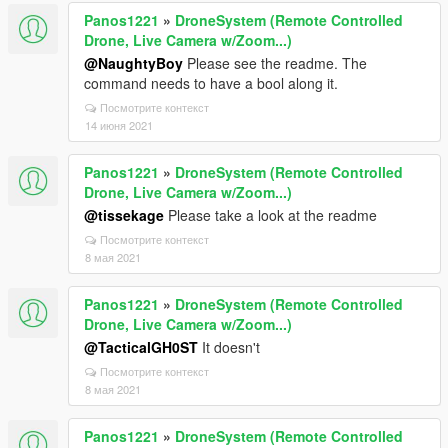
Panos1221
»
DroneSystem (Remote Controlled
Drone, Live Camera w/Zoom...)
@NaughtyBoy
Please see the readme. The
command needs to have a bool along it.
Посмотрите контекст
14 июня 2021
Panos1221
»
DroneSystem (Remote Controlled
Drone, Live Camera w/Zoom...)
@tissekage
Please take a look at the readme
Посмотрите контекст
8 мая 2021
Panos1221
»
DroneSystem (Remote Controlled
Drone, Live Camera w/Zoom...)
@TacticalGH0ST
It doesn't
Посмотрите контекст
8 мая 2021
Panos1221
»
DroneSystem (Remote Controlled