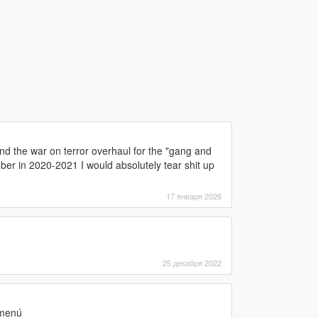
nd the war on terror overhaul for the "gang and
ber in 2020-2021 I would absolutely tear shit up
17 января 2026
25 декабря 2022
 menú