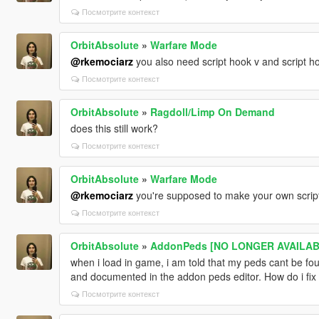
Посмотрите контекст
OrbitAbsolute
»
Warfare Mode
@rkemociarz
you also need script hook v and script ho
Посмотрите контекст
OrbitAbsolute
»
Ragdoll/Limp On Demand
does this still work?
Посмотрите контекст
OrbitAbsolute
»
Warfare Mode
@rkemociarz
you're supposed to make your own script
Посмотрите контекст
OrbitAbsolute
»
AddonPeds [NO LONGER AVAILABL
when i load in game, i am told that my peds cant be foun
and documented in the addon peds editor. How do i fix 
Посмотрите контекст