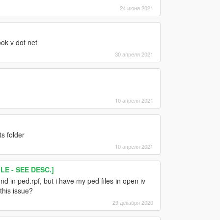
24 июня 2021
ok v dot net
30 апреля 2021
10 апреля 2021
s folder
10 апреля 2021
E - SEE DESC.]
d in ped.rpf, but i have my ped files in open iv
this issue?
29 декабря 2020