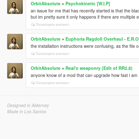
OrbitAbsolute
»
Psychokinetic [W.I.P]
an issue for me that has recently started is that the bla
but im pretty sure it only happens if there are multiple 
Посмотрите контекст
OrbitAbsolute
»
Euphoria Ragdoll Overhaul - E.R.O
the installation instructions were confusing, as the fil
Посмотрите контекст
OrbitAbsolute
»
Real'o weaponry (Edit of RR2.8)
anyone know of a mod that can upgrade how fast i am al
Посмотрите контекст
Designed in Alderney
Made in Los Santos