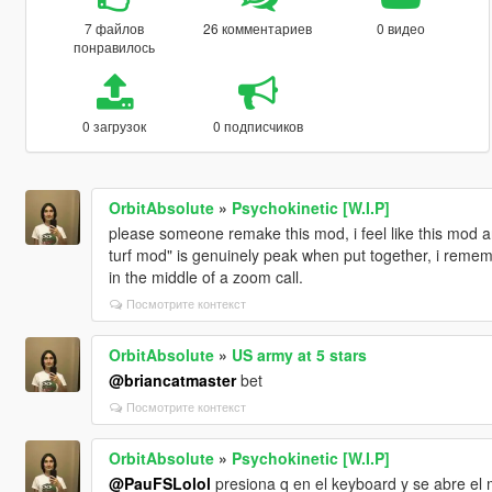
7 файлов
26 комментариев
0 видео
понравилось
0 загрузок
0 подписчиков
OrbitAbsolute
»
Psychokinetic [W.I.P]
please someone remake this mod, i feel like this mod a
turf mod" is genuinely peak when put together, i remem
in the middle of a zoom call.
Посмотрите контекст
OrbitAbsolute
»
US army at 5 stars
@briancatmaster
bet
Посмотрите контекст
OrbitAbsolute
»
Psychokinetic [W.I.P]
@PauFSLolol
presiona q en el keyboard y se abre el