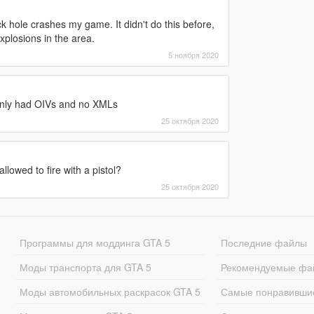
ck hole crashes my game. It didn't do this before,
explosions in the area.
5 ноября 2020
e only had OIVs and no XMLs
25 октября 2020
lowed to fire with a pistol?
25 октября 2020
Программы для моддинга GTA 5
Последние файлы
Моды транспорта для GTA 5
Рекомендуемые фа
Моды автомобильных раскрасок GTA 5
Самые понравивши