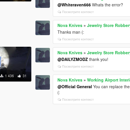
@Whiteraven666
Whats the error?
Посмотрите контекст
Nova Knives
»
Jewelry Store Robber
Thanks man (:
Посмотрите контекст
Nova Knives
»
Jewelry Store Robber
@DAILYZMODZ
thank you!
Посмотрите контекст
1 436
31
Nova Knives
»
Working Airport Interi
@Official General
You can replace the 
(:
Посмотрите контекст