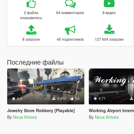
2 файла
64 комментария
8 видео
понравилось
8 загрузок
45 подписчиков
127 604 загрузки
Последние файлы
5.0
4 850
54
4.71
Jewelry Store Robbery [Playable]
Working Airport Interi
By
Nova Knives
By
Nova Knives