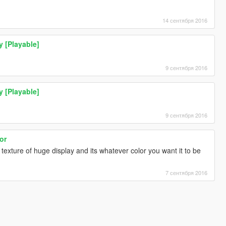
14 сентября 2016
y [Playable]
9 сентября 2016
y [Playable]
9 сентября 2016
or
texture of huge display and its whatever color you want it to be
7 сентября 2016