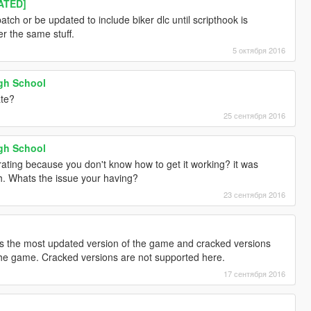
ATED]
tch or be updated to include biker dlc until scripthook is
r the same stuff.
5 октября 2016
gh School
ate?
25 сентября 2016
gh School
ating because you don't know how to get it working? it was
ch. Whats the issue your having?
23 сентября 2016
 the most updated version of the game and cracked versions
 the game. Cracked versions are not supported here.
17 сентября 2016