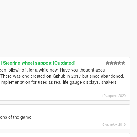
| Steering wheel support [Outdated]
 following it for a while now. Have you thought about
 There was one created on Github in 2017 but since abandoned.
implementation for uses as real-life gauge displays, shakers,
12 апреля 2020
ions of the game
5 октября 2016