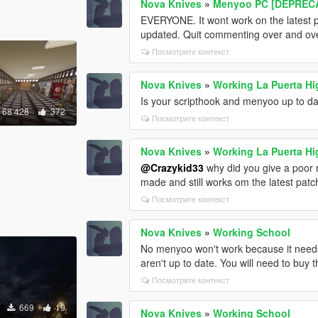
Nova Knives
»
Menyoo PC [DEPREC
EVERYONE. It wont work on the latest pa
updated. Quit commenting over and ove
Посмотрите контекст
Nova Knives
»
Working La Puerta Hi
Is your scripthook and menyoo up to d
68 428
372
Посмотрите контекст
Nova Knives
»
Working La Puerta Hi
@Crazykid33
why did you give a poor r
made and still works om the latest pat
Посмотрите контекст
Nova Knives
»
Working School
No menyoo won't work because it needs
aren't up to date. You will need to buy
Посмотрите контекст
669
19
Nova Knives
»
Working School