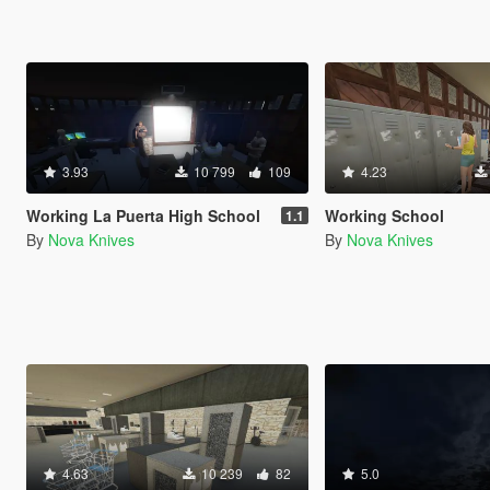
3.93
10 799
109
4.23
Working La Puerta High School
Working School
1.1
By
Nova Knives
By
Nova Knives
4.63
10 239
82
5.0