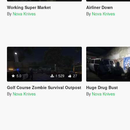
Working Super Market
Airliner Down
By
Nova Knives
By
Nova Knives
5.0
1 529
27
Golf Course Zombie Survival Outpost
Huge Drug Bust
By
Nova Knives
By
Nova Knives