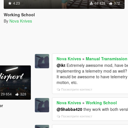
4.23
68 428
372
Working School
By
Nova Knives
Nova Knives
»
Manual Transmission 
@ikt
Extremely awesome mod, have been
implementing a telemetry mod as well?
It would be awesome to have telemetry 
motion, etc.
Посмотрите контекст
29 654
328
Nova Knives
»
Working School
or
@Shabba420
they work with both vers
Посмотрите контекст