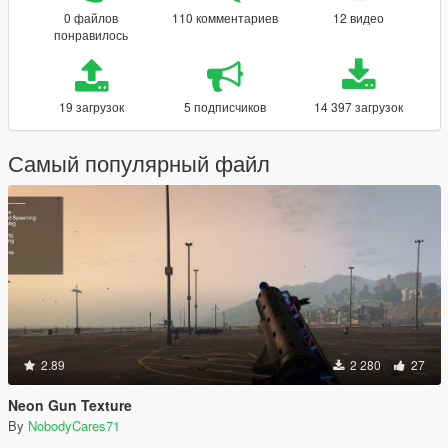
0 файлов
110 комментариев
12 видео
понравилось
19 загрузок
5 подписчиков
14 397 загрузок
Самый популярный файл
2.89
2 280
27
Neon Gun Texture
By
NobodyCares71