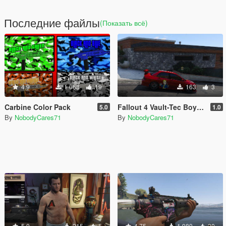
Последние файлы
(Показать всё)
4.9
1 068
19
163
3
Carbine Color Pack
Fallout 4 Vault-Tec Boy Skin
5.0
1.0
By
NobodyCares71
By
NobodyCares71
5.0
215
5
4.75
1 989
30