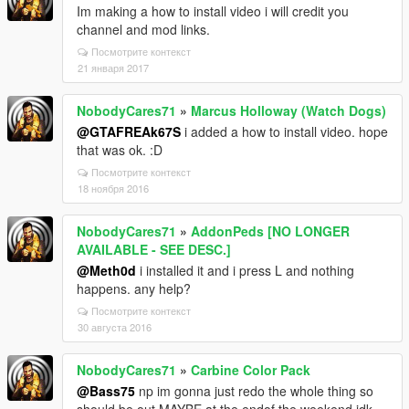
Im making a how to install video i will credit you
channel and mod links.
Посмотрите контекст
21 января 2017
NobodyCares71
»
Marcus Holloway (Watch Dogs)
@GTAFREAk67S
i added a how to install video. hope
that was ok. :D
Посмотрите контекст
18 ноября 2016
NobodyCares71
»
AddonPeds [NO LONGER
AVAILABLE - SEE DESC.]
@Meth0d
i installed it and i press L and nothing
happens. any help?
Посмотрите контекст
30 августа 2016
NobodyCares71
»
Carbine Color Pack
@Bass75
np im gonna just redo the whole thing so
should be out MAYBE at the endof the weekend idk