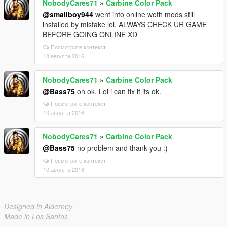
NobodyCares71
»
Carbine Color Pack
@smallboy944
went into online woth mods still
installed by mistake lol. ALWAYS CHECK UR GAME
BEFORE GOING ONLINE XD
Посмотрите контекст
10 августа 2016
NobodyCares71
»
Carbine Color Pack
@Bass75
oh ok. Lol i can fix it its ok.
Посмотрите контекст
10 августа 2016
NobodyCares71
»
Carbine Color Pack
@Bass75
no problem and thank you :)
Посмотрите контекст
10 августа 2016
Designed in Alderney
Made in Los Santos