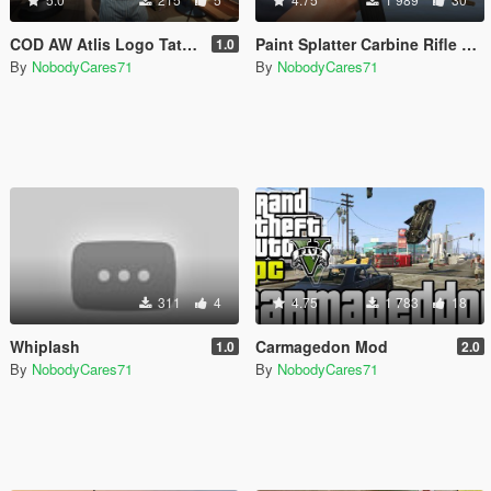
COD AW Atlis Logo Tattoo
Paint Splatter Carbine Rifle Skin
1.0
By
NobodyCares71
By
NobodyCares71
311
4
4.75
1 783
18
Whiplash
Carmagedon Mod
1.0
2.0
By
NobodyCares71
By
NobodyCares71