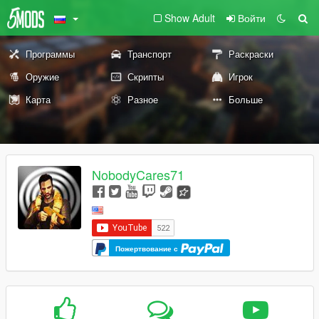
Show Adult
Войти
Программы
Транспорт
Раскраски
Оружие
Скрипты
Игрок
Карта
Разное
Больше
NobodyCares71
Пожертвование с