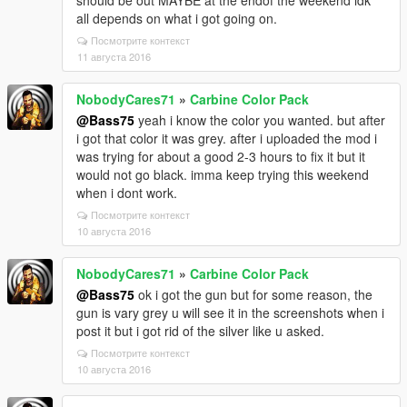
all depends on what i got going on.
Посмотрите контекст
11 августа 2016
NobodyCares71
»
Carbine Color Pack
@Bass75
yeah i know the color you wanted. but after
i got that color it was grey. after i uploaded the mod i
was trying for about a good 2-3 hours to fix it but it
would not go black. imma keep trying this weekend
when i dont work.
Посмотрите контекст
10 августа 2016
NobodyCares71
»
Carbine Color Pack
@Bass75
ok i got the gun but for some reason, the
gun is vary grey u will see it in the screenshots when i
post it but i got rid of the silver like u asked.
Посмотрите контекст
10 августа 2016