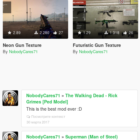
2.89
2 280
27
1.29
1 318
26
Neon Gun Texture
Futuristic Gun Texture
By
NobodyCares71
By
NobodyCares71
NobodyCares71
»
The Walking Dead - Rick
Grimes [Ped Model]
This is the best mod ever :D
Посмотрите контекст
30 марта 2017
NobodyCares71
»
Superman (Man of Steel)