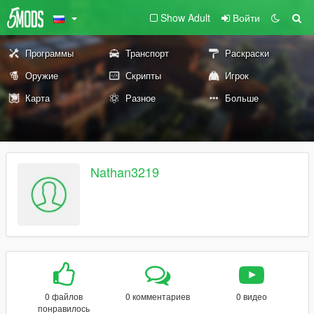
Show Adult
Войти
Программы
Транспорт
Раскраски
Оружие
Скрипты
Игрок
Карта
Разное
Больше
Nathan3219
0 файлов
0 комментариев
0 видео
понравилось